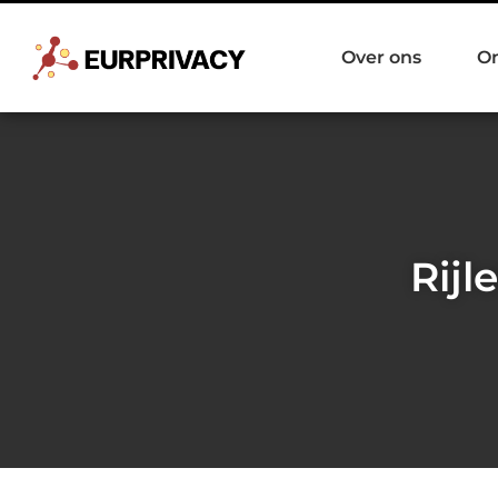
Over ons
O
Rijl