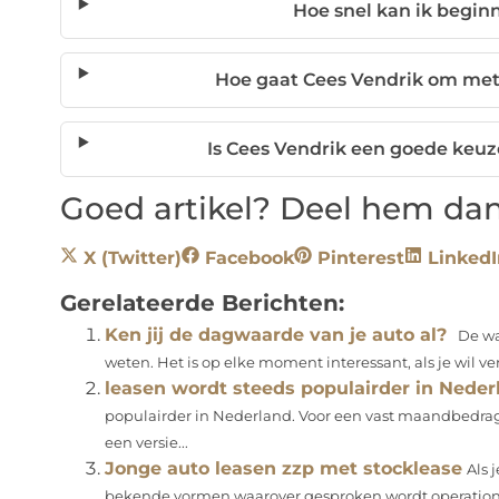
Hoe snel kan ik begin
Hoe gaat Cees Vendrik om met 
Is Cees Vendrik een goede keuz
Goed artikel? Deel hem dan
X (Twitter)
Facebook
Pinterest
LinkedI
Gerelateerde Berichten:
Ken jij de dagwaarde van je auto al?
De waa
weten. Het is op elke moment interessant, als je wil ve
leasen wordt steeds populairder in Neder
populairder in Nederland. Voor een vast maandbedrag 
een versie...
Jonge auto leasen zzp met stocklease
Als 
bekende vormen waarover gesproken wordt operational l