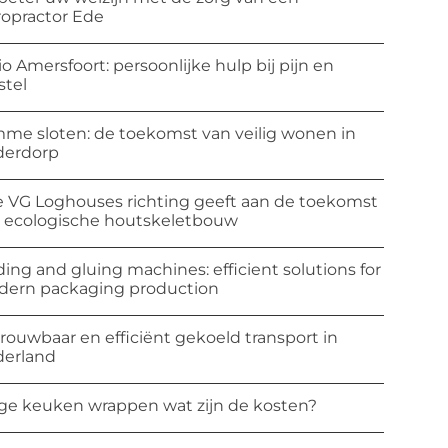
ropractor Ede
io Amersfoort: persoonlijke hulp bij pijn en
stel
mme sloten: de toekomst van veilig wonen in
derdorp
 VG Loghouses richting geeft aan de toekomst
 ecologische houtskeletbouw
ding and gluing machines: efficient solutions for
ern packaging production
rouwbaar en efficiënt gekoeld transport in
erland
ge keuken wrappen wat zijn de kosten?