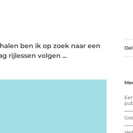
 halen ben ik op zoek naar een
Del
g rijlessen volgen ...
Mee
Een
pub
Goe
Ver