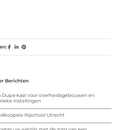
en:
r Berichten
 Dupa-kast voor overheidsgebouwen en
lieke instellingen
dkoopste Rijschool Utrecht
beter uw welzijn met de zorg van een