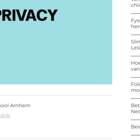
chi
Fys
her
Sli
Lei
Hoe
van
Fol
mod
Bet
chool Arnhem
Ned
drik
Bei