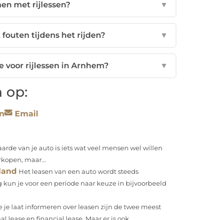
nen met rijlessen?
▼
fouten tijdens het rijden?
▼
e voor rijlessen in Arnhem?
▼
 op:
n
Email
rde van je auto is iets wat veel mensen wel willen
rkopen, maar...
land
Het leasen van een auto wordt steeds
kun je voor een periode naar keuze in bijvoorbeeld
je je laat informeren over leasen zijn de twee meest
ease en financial lease. Maar er is ook...