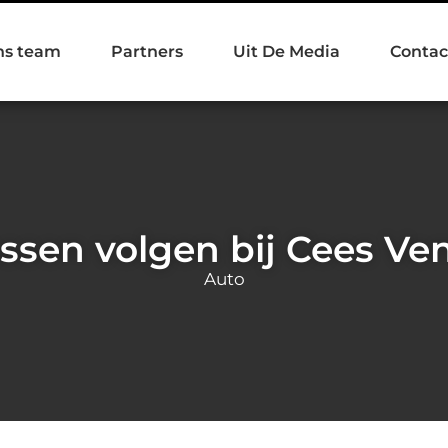
ns team
Partners
Uit De Media
Contac
essen volgen bij Cees Ve
Auto