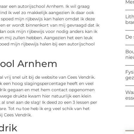
Mer
naar een autorijschool Arnhem. Ik wil graag
 vind ik wel zo makkelijk aangezien ik daar ook
Lit
spoed mijn rijbewijs kan halen omdat ik deze
bra
 en er wordt binnenkort van mij gevraagd dat ik
an ook mijn rijbewijs voor nodig anders kan ik
De 
aan mij zullen hebben. Aangezien het een leuk
spoed mijn rijbewijs halen bij een autorijschool
Bou
ni
hool Arnhem
Fys
 vrij snel uit bij de website van Cees Vendrik.
ge
ok een hoog slagingspercentage heeft en veel
ndrik gegaan en met hem contact opgenomen
Waa
anwege drukte kwam hier natuurlijk een klein
ess
l snel aan de slag! Ik deed zo een 3 lessen per
e. Tot nu toe heb ik erg veel schik van het
ij Cees Vendrik.
drik