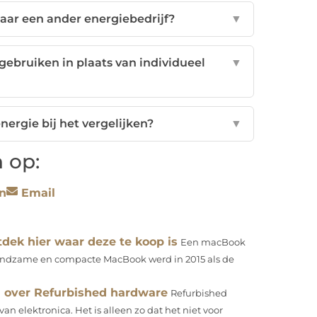
naar een ander energiebedrijf?
▼
ebruiken in plaats van individueel
▼
nergie bij het vergelijken?
▼
 op:
n
Email
dek hier waar deze te koop is
Een macBook
andzame en compacte MacBook werd in 2015 als de
 over Refurbished hardware
Refurbished
n elektronica. Het is alleen zo dat het niet voor