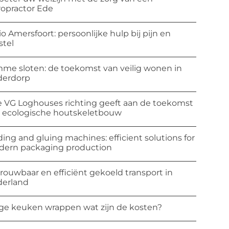
ropractor Ede
io Amersfoort: persoonlijke hulp bij pijn en
stel
mme sloten: de toekomst van veilig wonen in
derdorp
 VG Loghouses richting geeft aan de toekomst
 ecologische houtskeletbouw
ding and gluing machines: efficient solutions for
ern packaging production
rouwbaar en efficiënt gekoeld transport in
erland
ge keuken wrappen wat zijn de kosten?