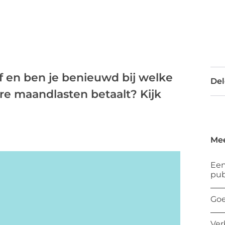
af en ben je benieuwd bij welke
Del
re maandlasten betaalt? Kijk
Mee
Een
pub
Goe
Ver