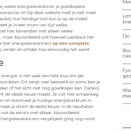
Mer
bij welke energieleverancier je goedkopere
verancier.nl! Op deze website hoef je niet meer
Lit
dankzij hun handige tool kun je op de meest
bra
weet je in een mum van tijd welke
ziet hier bovendien niet alleen welke
De 
t, maar bijvoorbeeld ook hoeveel cashback het
e hier energieleveranciers
op een complete
ees verder en ontdek hoe eenvoudig het werkt.
Bou
ni
e
Fys
 energie, is het vaak een hele klus om per
ge
beoordelen. Dit vergt veel leeswerk en soms ben je
eker of het écht niet nog goedkoper kan. Dankzij
Waa
cht de ideale keuze maakt. Je vult hier simpelweg
ess
n en eventueel je huidige energieverbruik in.
n maak je direct de beste keuze. In de resultaten
e ook de extra’s met elkaar, bijvoorbeeld
 Energieleveranciers vergelijken ging nog nooit