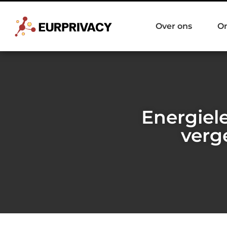
Over ons
O
Energiele
verg