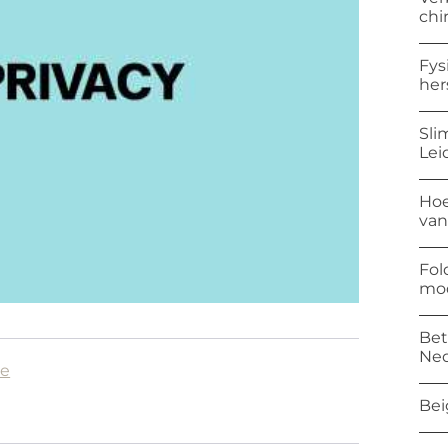
chi
Fys
her
Sli
Lei
Hoe
van
Fol
mod
Bet
Ned
ze
Bei