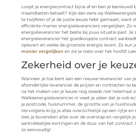
Loopt je energiecontract bijna af en ben je benieuwd 
maandlasten betaalt? Kijk dan eens op Welkeenergiele
te twijfelen of je de juiste keuze hebt gemaakt, want 
efficiënte manier energieleveranciers vergelijken. Zo 
energieleverancier het beste bij jouw situatie past. Je 
energieleverancier het goedkoopste contract aanbied
oplevert en welke de groenste energie levert. Zo kun j
manier vergelijken
en zie je niets over het hoofd! L
Zekerheid over je keuz
Wanneer je toe bent aan een nieuwe leverancier van je
afzonderlijke leverancier de prijzen en contracten te 
na het maken van je keuze nog steeds niet helemaal z
Welkeenergieleverancier.nl weet je zeker dat je ook e
je postcode, huisnummer, de grootte van je huishoude
Vervolgens krijg je alles overzichtelijk op een rijtje e
lees je bovendien alles over de overstap en vergelijk j
aantrekkelijke kortingen en de duur van het contract.
zo eenvoudig!