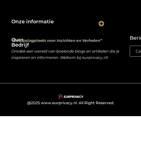
Onze informatie
Kwalitatieve backlinks: de digitale aanbevelingen die je rankings bepalen
Verdien geld met je website: van hobbyproject tot winstmachine
Beri
Over
“De Opslagplaats voor Inzichten en Verhalen”
Bedrijf
Ontdek een wereld van boeiende blogs en artikelen die je
inspireren en informeren. Welkom bij eurprivacy.nl!
@2025 www.eurprivacy.nl. All Right Reserved.