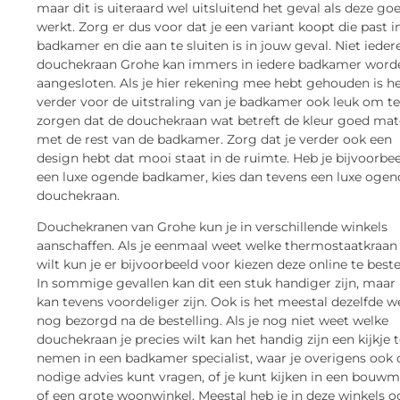
maar dit is uiteraard wel uitsluitend het geval als deze go
werkt. Zorg er dus voor dat je een variant koopt die past in
badkamer en die aan te sluiten is in jouw geval. Niet ieder
douchekraan Grohe kan immers in iedere badkamer word
aangesloten. Als je hier rekening mee hebt gehouden is h
verder voor de uitstraling van je badkamer ook leuk om te
zorgen dat de douchekraan wat betreft de kleur goed mat
met de rest van de badkamer. Zorg dat je verder ook een
design hebt dat mooi staat in de ruimte. Heb je bijvoorbe
een luxe ogende badkamer, kies dan tevens een luxe ogen
douchekraan.
Douchekranen van Grohe kun je in verschillende winkels
aanschaffen. Als je eenmaal weet welke thermostaatkraan 
wilt kun je er bijvoorbeeld voor kiezen deze online te beste
In sommige gevallen kan dit een stuk handiger zijn, maar
kan tevens voordeliger zijn. Ook is het meestal dezelfde w
nog bezorgd na de bestelling. Als je nog niet weet welke
douchekraan je precies wilt kan het handig zijn een kijkje 
nemen in een badkamer specialist, waar je overigens ook 
nodige advies kunt vragen, of je kunt kijken in een bouwm
of een grote woonwinkel. Meestal heb je in deze winkels o