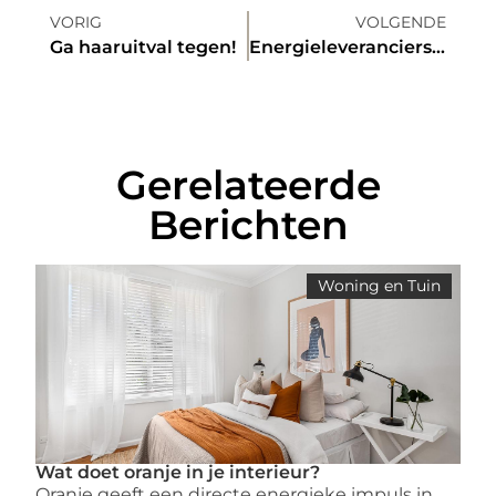
VORIG
VOLGENDE
Ga haaruitval tegen!
Energieleveranciers uitgebreid én efficiënt vergelijken met deze handige tool
Gerelateerde
Berichten
Woning en Tuin
Wat doet oranje in je interieur?
Oranje geeft een directe energieke impuls in