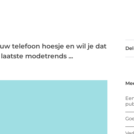
uw telefoon hoesje en wil je dat
Del
aatste modetrends ...
Mee
Een
pub
Goe
Ver