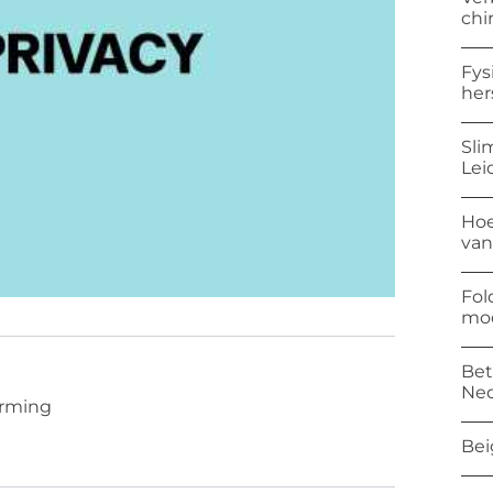
chi
Fys
her
Sli
Lei
Hoe
van
Fol
mod
Bet
Ned
rming
Bei