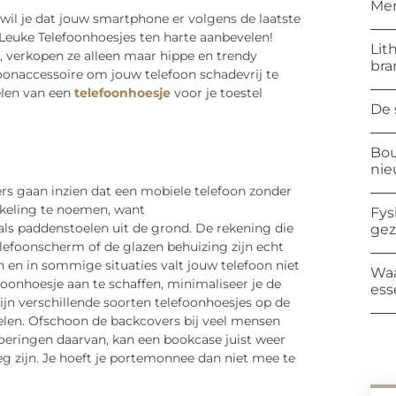
Mer
 wil je dat jouw smartphone er volgens de laatste
euke Telefoonhoesjes ten harte aanbevelen!
Lit
 verkopen ze alleen maar hippe en trendy
bra
oonaccessoire om jouw telefoon schadevrij te
elen van een
telefoonhoesje
voor je toestel
De 
Bou
ni
rs gaan inzien dat een mobiele telefoon zonder
kkeling te noemen, want
Fys
 als paddenstoelen uit de grond. De rekening die
ge
lefoonscherm of de glazen behuizing zijn echt
n en in sommige situaties valt jouw telefoon niet
Waa
foonhoesje aan te schaffen, minimaliseer je de
ess
zijn verschillende soorten telefoonhoesjes op de
delen. Ofschoon de backcovers bij veel mensen
voeringen daarvan, kan een bookcase juist weer
g zijn. Je hoeft je portemonnee dan niet mee te