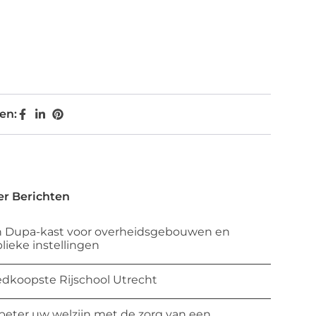
en:
r Berichten
 Dupa-kast voor overheidsgebouwen en
lieke instellingen
dkoopste Rijschool Utrecht
beter uw welzijn met de zorg van een