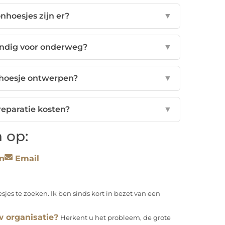
nhoesjes zijn er?
▼
andig voor onderweg?
▼
onhoesje ontwerpen?
▼
reparatie kosten?
▼
 op:
n
Email
sjes te zoeken. Ik ben sinds kort in bezet van een
w organisatie?
Herkent u het probleem, de grote