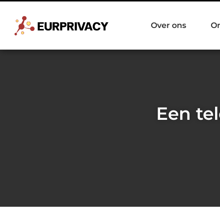
Over ons
O
Een te