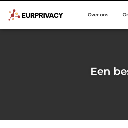
Over ons
O
Een bes