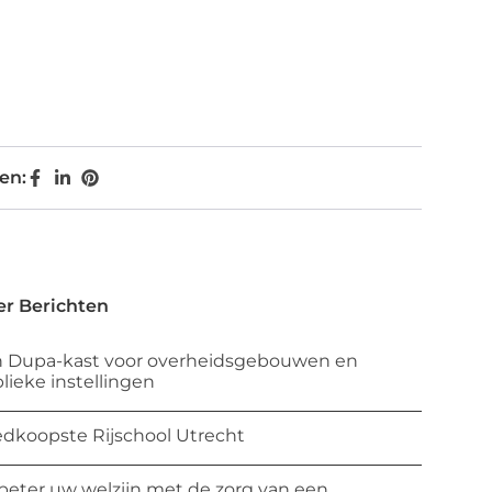
en:
r Berichten
 Dupa-kast voor overheidsgebouwen en
lieke instellingen
dkoopste Rijschool Utrecht
beter uw welzijn met de zorg van een