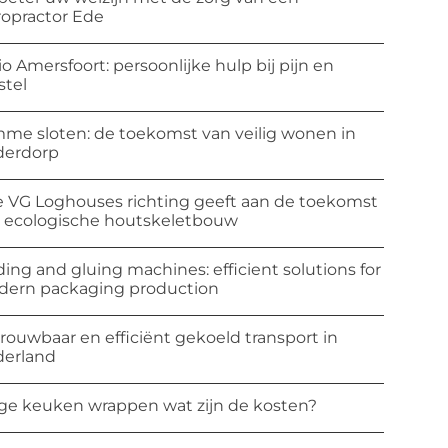
ropractor Ede
io Amersfoort: persoonlijke hulp bij pijn en
stel
mme sloten: de toekomst van veilig wonen in
derdorp
 VG Loghouses richting geeft aan de toekomst
 ecologische houtskeletbouw
ding and gluing machines: efficient solutions for
ern packaging production
rouwbaar en efficiënt gekoeld transport in
erland
ge keuken wrappen wat zijn de kosten?