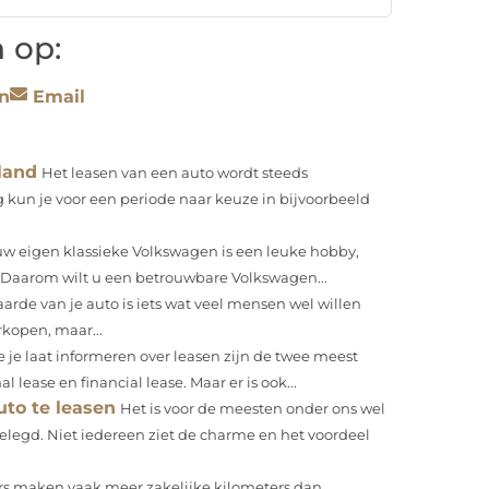
 op:
n
Email
land
Het leasen van een auto wordt steeds
kun je voor een periode naar keuze in bijvoorbeeld
uw eigen klassieke Volkswagen is een leuke hobby,
. Daarom wilt u een betrouwbare Volkswagen...
rde van je auto is iets wat veel mensen wel willen
rkopen, maar...
je je laat informeren over leasen zijn de twee meest
ease en financial lease. Maar er is ook...
to te leasen
Het is voor de meesten onder ons wel
elegd. Niet iedereen ziet de charme en het voordeel
 maken vaak meer zakelijke kilometers dan