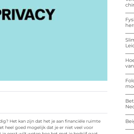
chi
Fys
her
Sli
Lei
Hoe
van
Fol
mod
Bet
Ned
Bei
g? Het kan zijn dat het je aan financiële ruimte
t heel goed mogelijk dat je er niet veel voor
je eerst wilt weten hoe het met je bedrijf gaat