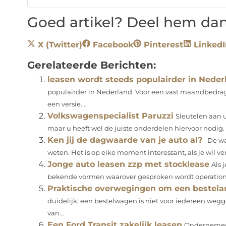
Goed artikel? Deel hem dan
X (Twitter)
Facebook
Pinterest
LinkedI
Gerelateerde Berichten:
leasen wordt steeds populairder in Neder
populairder in Nederland. Voor een vast maandbedrag 
een versie...
Volkswagenspecialist Paruzzi
Sleutelen aan 
maar u heeft wel de juiste onderdelen hiervoor nodig
Ken jij de dagwaarde van je auto al?
De waa
weten. Het is op elke moment interessant, als je wil ve
Jonge auto leasen zzp met stocklease
Als 
bekende vormen waarover gesproken wordt operational l
Praktische overwegingen om een bestelau
duidelijk; een bestelwagen is niet voor iedereen wegg
van...
Een Ford Transit zakelijk leasen
Ondernemers