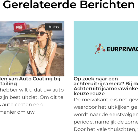
Gerelateerde Berichten
Auto
en van Auto Coating bij
Op zoek naar een
tailing
achteruitrijcamera? Bij d
Achteruitrijcamerawinkel
fhebber wilt u dat uw auto
keuze reuze
 zijn best uitziet. Om dit te
De meivakantie is net ge
is auto coaten een
waardoor het uitkijken g
 manier om uw
wordt naar de eerstvolgen
periode, namelijk de zome
Door het vele thuiszitten, z