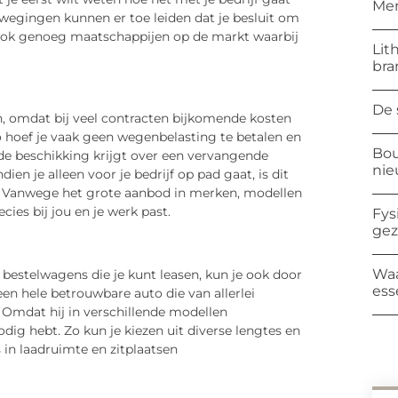
Mer
rwegingen kunnen er toe leiden dat je besluit om
an ook genoeg maatschappijen op de markt waarbij
Lit
bra
De 
n, omdat bij veel contracten bijkomende kosten
Zo hoef je vaak geen wegenbelasting te betalen en
Bou
t de beschikking krijgt over een vervangende
ni
ien je alleen voor je bedrijf op pad gaat, is dit
g. Vanwege het grote aanbod in merken, modellen
cies bij jou en je werk past.
Fys
ge
Waa
 bestelwagens die je kunt leasen, kun je ook door
ess
en hele betrouwbare auto die van allerlei
 Omdat hij in verschillende modellen
nodig hebt. Zo kun je kiezen uit diverse lengtes en
s in laadruimte en zitplaatsen