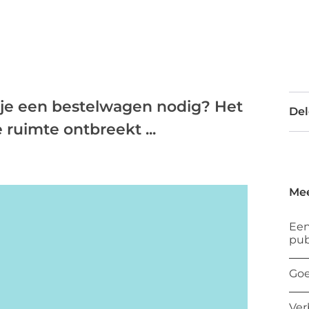
je een bestelwagen nodig? Het
Del
e ruimte ontbreekt ...
Mee
Een
pub
Goe
Ver