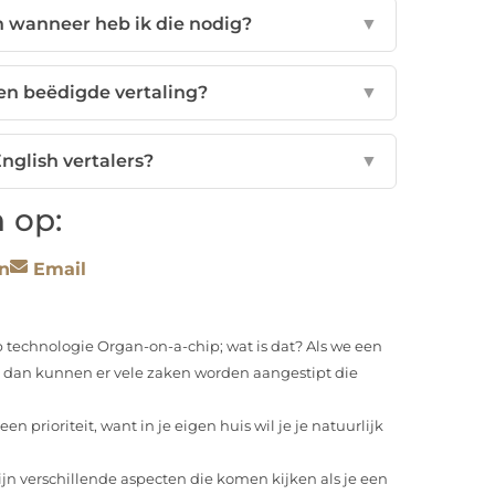
n wanneer heb ik die nodig?
▼
en beëdigde vertaling?
▼
nglish vertalers?
▼
 op:
n
Email
 technologie Organ-on-a-chip; wat is dat? Als we een
 dan kunnen er vele zaken worden aangestipt die
en prioriteit, want in je eigen huis wil je je natuurlijk
ijn verschillende aspecten die komen kijken als je een