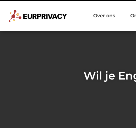
Over ons
O
Wil je E