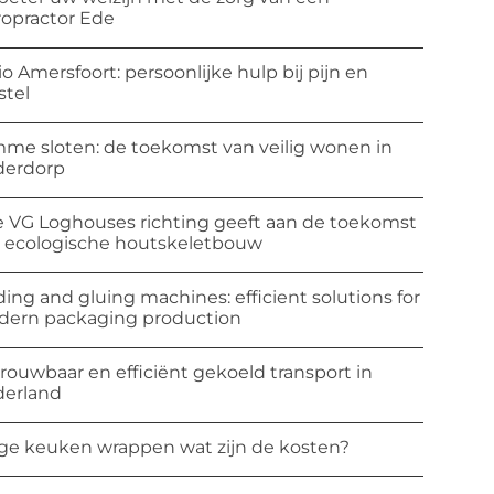
ropractor Ede
io Amersfoort: persoonlijke hulp bij pijn en
stel
mme sloten: de toekomst van veilig wonen in
derdorp
 VG Loghouses richting geeft aan de toekomst
 ecologische houtskeletbouw
ding and gluing machines: efficient solutions for
ern packaging production
rouwbaar en efficiënt gekoeld transport in
erland
ge keuken wrappen wat zijn de kosten?