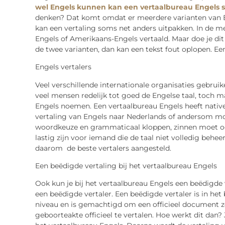
wel Engels kunnen kan een vertaalbureau Engels 
denken? Dat komt omdat er meerdere varianten van Eng
kan een vertaling soms net anders uitpakken. In de mee
Engels of Amerikaans-Engels vertaald. Maar doe je dit 
de twee varianten, dan kan een tekst fout oplopen. Ee
Engels vertalers
Veel verschillende internationale organisaties gebruik
veel mensen redelijk tot goed de Engelse taal, toch ma
Engels noemen. Een vertaalbureau Engels heeft native
vertaling van Engels naar Nederlands of andersom moe
woordkeuze en grammaticaal kloppen, zinnen moet oo
lastig zijn voor iemand die de taal niet volledig behee
daarom de beste vertalers aangesteld.
Een beëdigde vertaling bij het vertaalbureau Engels
Ook kun je bij het vertaalbureau Engels een beëdigde
een beëdigde vertaler. Een beëdigde vertaler is in het
niveau en is gemachtigd om een officieel document zoa
geboorteakte officieel te vertalen. Hoe werkt dit dan