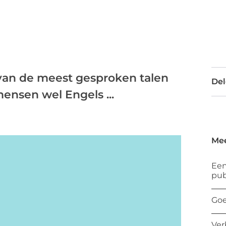
 van de meest gesproken talen
Del
ensen wel Engels ...
Mee
Een
pub
Goe
Ver