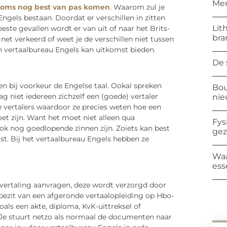
Mer
soms nog best van pas komen
. Waarom zul je
els bestaan. Doordat er verschillen in zitten
Lit
ste gevallen wordt er van uit of naar het Brits-
bra
net verkeerd of weet je de verschillen niet tussen
n vertaalbureau Engels kan uitkomst bieden.
De 
en bij voorkeur de Engelse taal. Ookal spreken
Bou
g niet iedereen zichzelf een (goede) vertaler
ni
 vertalers waardoor ze precies weten hoe een
t zijn. Want het moet niet alleen qua
Fys
k nog goedlopende zinnen zijn. Zoiets kan best
ge
rst. Bij het vertaalbureau Engels hebben ze
Waa
ess
 vertaling aanvragen, deze wordt verzorgd door
 bezit van een afgeronde vertaalopleiding op Hbo-
ls een akte, diploma, KvK-uittreksel of
? Je stuurt netzo als normaal de documenten naar