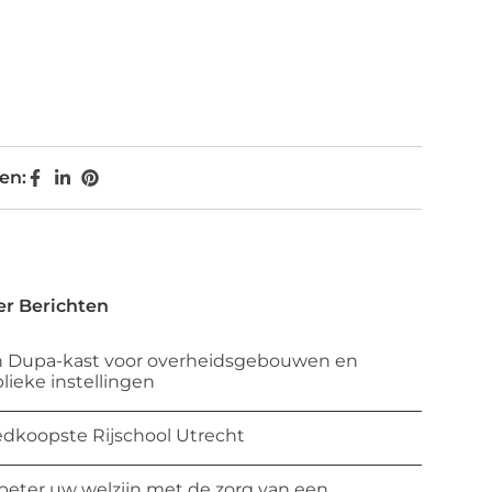
en:
r Berichten
 Dupa-kast voor overheidsgebouwen en
lieke instellingen
dkoopste Rijschool Utrecht
beter uw welzijn met de zorg van een