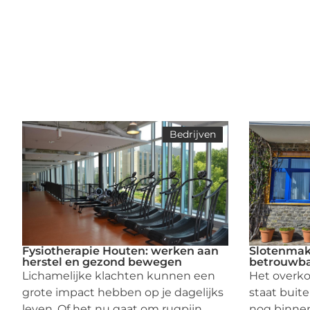
Bedrijven
Fysiotherapie Houten: werken aan
Slotenmake
herstel en gezond bewegen
betrouwba
Lichamelijke klachten kunnen een
Het overko
grote impact hebben op je dagelijks
staat buite
leven. Of het nu gaat om rugpijn,
nog binnen l