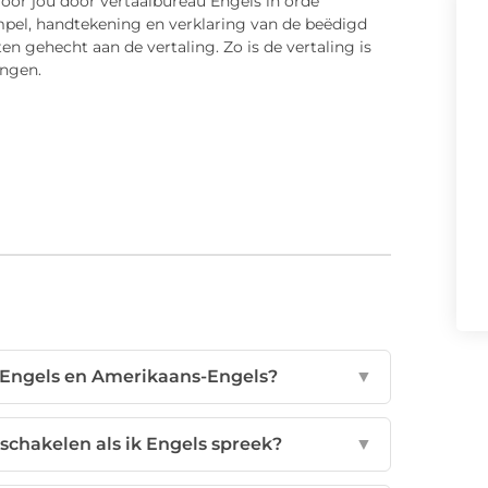
voor jou door vertaalbureau Engels in orde
mpel, handtekening en verklaring van de beëdigd
n gehecht aan de vertaling. Zo is de vertaling is
ingen.
ts-Engels en Amerikaans-Engels?
▼
schakelen als ik Engels spreek?
▼