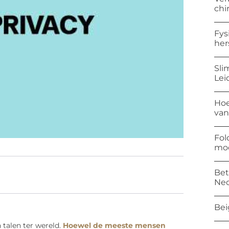
chi
Fys
her
Sli
Lei
Hoe
van
Fol
mod
Bet
Ned
Bei
 talen ter wereld.
Hoewel de meeste mensen