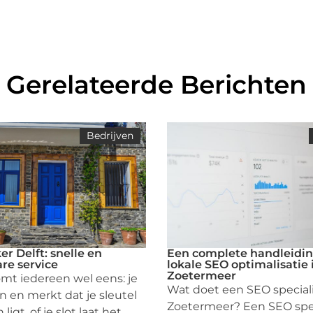
Gerelateerde Berichten
Bedrijven
r Delft: snelle en
Een complete handleidin
re service
lokale SEO optimalisatie 
Zoetermeer
mt iedereen wel eens: je
Wat doet een SEO speciali
n en merkt dat je sleutel
Zoetermeer? Een SEO spec
igt, of je slot laat het