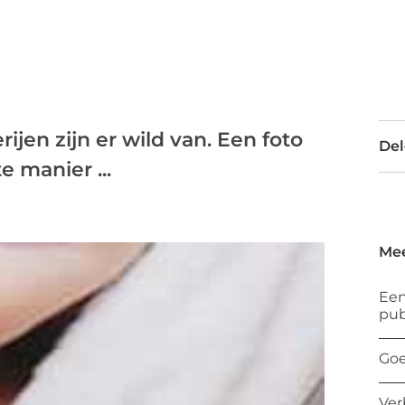
ijen zijn er wild van. Een foto
Del
e manier ...
Mee
Een
pub
Goe
Ver