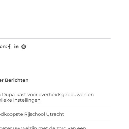
en:
r Berichten
 Dupa-kast voor overheidsgebouwen en
lieke instellingen
dkoopste Rijschool Utrecht
beter uw welzijn met de zorg van een