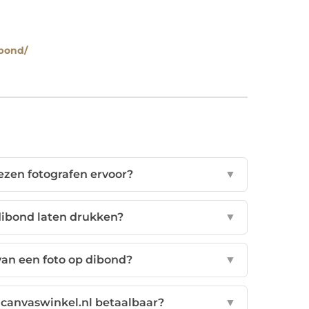
ibond/
ezen fotografen ervoor?
▼
 dibond laten drukken?
▼
van een foto op dibond?
▼
 canvaswinkel.nl betaalbaar?
▼