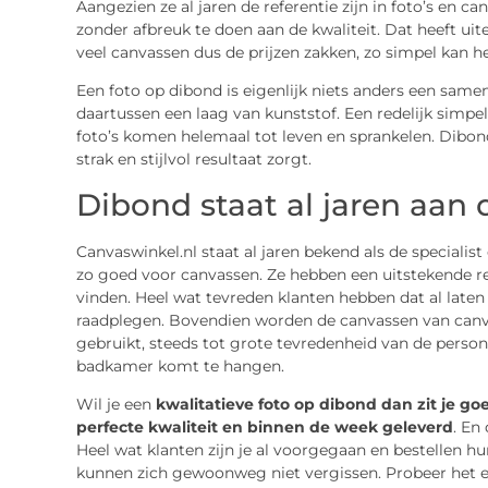
Aangezien ze al jaren de referentie zijn in foto’s en c
zonder afbreuk te doen aan de kwaliteit. Dat heeft ui
veel canvassen dus de prijzen zakken, zo simpel kan het
Een foto op dibond is eigenlijk niets anders een sam
daartussen een laag van kunststof. Een redelijk simpe
foto’s komen helemaal tot leven en sprankelen. Dibon
strak en stijlvol resultaat zorgt.
Dibond staat al jaren aan 
Canvaswinkel.nl staat al jaren bekend als de specialis
zo goed voor canvassen. Ze hebben een uitstekende rep
vinden. Heel wat tevreden klanten hebben dat al laten 
raadplegen. Bovendien worden de canvassen van canva
gebruikt, steeds tot grote tevredenheid van de persone
badkamer komt te hangen.
Wil je een
kwalitatieve foto op dibond dan zit je go
perfecte kwaliteit en binnen de week geleverd
. En
Heel wat klanten zijn je al voorgegaan en bestellen hu
kunnen zich gewoonweg niet vergissen. Probeer het e