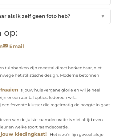
ar als ik zelf geen foto heb?
▼
 op:
n
Email
n tuinbanken zijn meestal direct herkenbaar, niet
vanwege het stilistische design. Moderne betonnen
fraaien
Is jouw huis vergane glorie en wil je heel
jn er een aantal opties. Iedereen wil...
ij een fervente klusser die regelmatig de hoogte in gaat
iezen van de juiste raamdecoratie is niet altijd even
rieur en welke soort raamdecoratie...
 jouw kledingkast!
Het is zo’n fijn gevoel als je