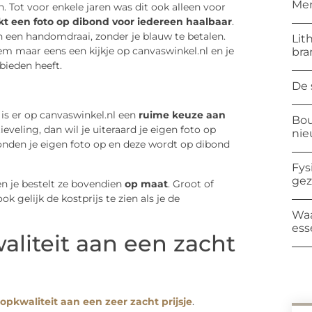
Mer
. Tot voor enkele jaren was dit ook alleen voor
t een foto op dibond voor iedereen haalbaar
.
 in een handomdraai, zonder je blauw te betalen.
Lit
m maar eens een kijkje op canvaswinkel.nl en je
bra
bieden heeft.
De 
 is er op canvaswinkel.nl een
ruime keuze aan
Bou
eveling, dan wil je uiteraard je eigen foto op
ni
econden je eigen foto op en deze wordt op dibond
Fys
ge
 en je bestelt ze bovendien
op maat
. Groot of
ok gelijk de kostprijs te zien als je de
Waa
ess
aliteit aan een zacht
opkwaliteit aan een zeer zacht prijsje
.