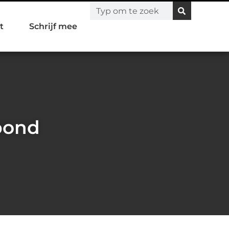
t
Schrijf mee
ibond