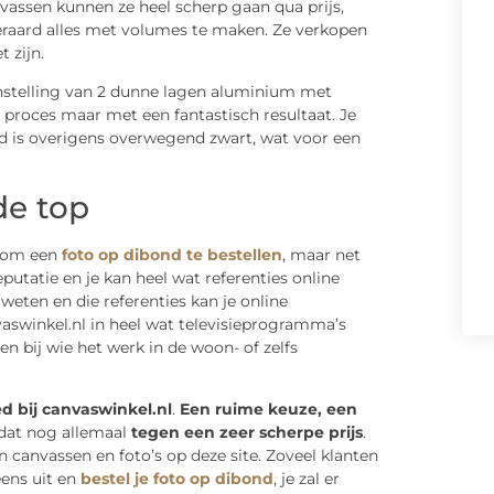
anvassen kunnen ze heel scherp gaan qua prijs,
teraard alles met volumes te maken. Ze verkopen
 zijn.
enstelling van 2 dunne lagen aluminium met
l proces maar met een fantastisch resultaat. Je
d is overigens overwegend zwart, wat voor een
de top
t om een
foto op dibond te bestellen
, maar net
utatie en je kan heel wat referenties online
weten en die referenties kan je online
swinkel.nl in heel wat televisieprogramma’s
n bij wie het werk in de woon- of zelfs
ed bij canvaswinkel.nl
.
Een ruime keuze, een
 dat nog allemaal
tegen een zeer scherpe prijs
.
n canvassen en foto’s op deze site. Zoveel klanten
ens uit en
bestel je foto op dibond
, je zal er