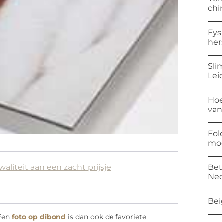
chi
Fys
her
Sli
Lei
Hoe
van
Fol
mod
Bet
aliteit aan een zacht prijsje
Ned
Bei
 Een
foto op dibond
is dan ook de favoriete