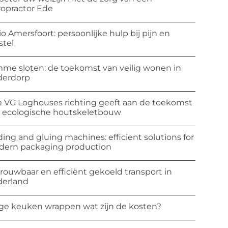
ropractor Ede
io Amersfoort: persoonlijke hulp bij pijn en
stel
mme sloten: de toekomst van veilig wonen in
derdorp
 VG Loghouses richting geeft aan de toekomst
 ecologische houtskeletbouw
ding and gluing machines: efficient solutions for
ern packaging production
rouwbaar en efficiënt gekoeld transport in
erland
ge keuken wrappen wat zijn de kosten?