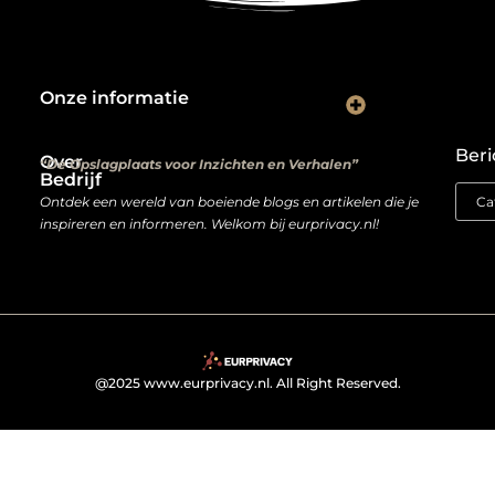
Onze informatie
Kwalitatieve backlinks: de digitale aanbevelingen die je rankings bepalen
Verdien geld met je website: van hobbyproject tot winstmachine
Beri
Over
“De Opslagplaats voor Inzichten en Verhalen”
Bedrijf
Ontdek een wereld van boeiende blogs en artikelen die je
inspireren en informeren. Welkom bij eurprivacy.nl!
@2025 www.eurprivacy.nl. All Right Reserved.