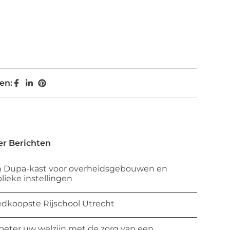
en:
r Berichten
 Dupa-kast voor overheidsgebouwen en
lieke instellingen
dkoopste Rijschool Utrecht
beter uw welzijn met de zorg van een