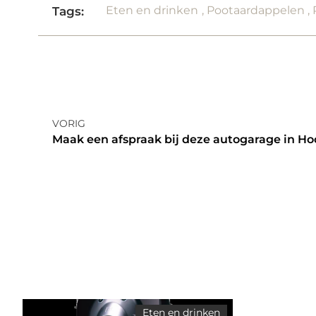
Eten en drinken
,
Pootaardappelen
,
Tags:
VORIG
Maak een afspraak bij deze autogarage in H
Eten en drinken