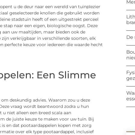
Mer
ent u de deur naar een wereld van tuinplezier
ciaal geselecteerde knollen die gebruikt worden
Lit
ine stadstuin heeft of een uitgestrekt perceel
bra
e stap naar een eigen, biologische oogst. Deze
ng aan uw maaltijden, maar bieden ook de
De 
zijn verkrijgbaar in verschillende soorten, elk
en perfecte keuze voor iedereen die waarde hecht
Bou
ni
appelen: Een Slimme
Fys
ge
Waa
ess
gt om deskundig advies. Waarom zou u deze
 Deze vraag wordt beantwoord zodra u hun
t u niet alleen een breed scala aan
m de juiste keuze te maken voor uw tuin. Bij
k is en dat pootaardappelen kopen met zorg
matie over elk type pootaardappel, inclusief