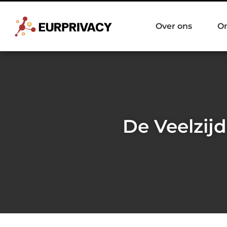
Over ons
O
De Veelzij