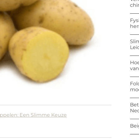
chi
Fys
her
Sli
Lei
Hoe
van
Fol
mod
Bet
Ned
appelen: Een Slimme Keuze
Bei