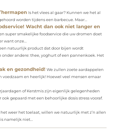
 Thermapen
Is het vlees al gaar? Kunnen we het al
 gehoord worden tijdens een barbecue. Maar...
odservice! Wacht dan ook niet langer en
en super smakelijke foodservice die uw dromen doet
r want onze...
een natuurlijk product dat door bijen wordt
n onder andere: thee, yoghurt of een pannenkoek. Het
ak en gezondheid!
We zullen zoete aardappelen
jn voedzaam en heerlijk! Hoewel veel mensen ernaar
rjaardagen of Kerstmis zijn eigenlijk gelegenheden
ook gepaard met een behoorlijke dosis stress vooraf.
et weer het toelaat, willen we natuurlijk met z’n allen
s namelijk niet...