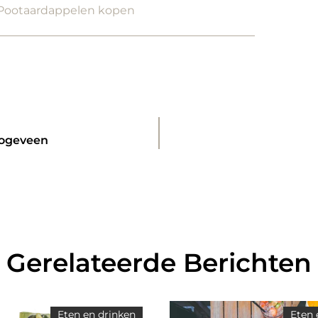
Pootaardappelen kopen
oogeveen
Gerelateerde Berichten
Eten en drinken
Eten 