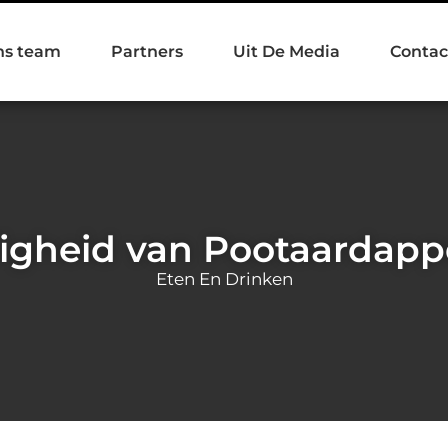
ns team
Partners
Uit De Media
Contac
digheid van Pootaardap
Eten En Drinken