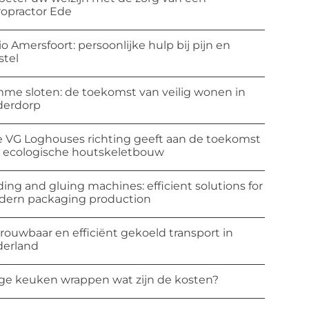
ropractor Ede
io Amersfoort: persoonlijke hulp bij pijn en
stel
mme sloten: de toekomst van veilig wonen in
derdorp
 VG Loghouses richting geeft aan de toekomst
 ecologische houtskeletbouw
ding and gluing machines: efficient solutions for
ern packaging production
rouwbaar en efficiënt gekoeld transport in
erland
ge keuken wrappen wat zijn de kosten?