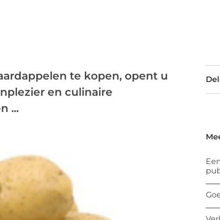
ardappelen te kopen, opent u
Del
nplezier en culinaire
 ...
Mee
Een
pub
Goe
Ver