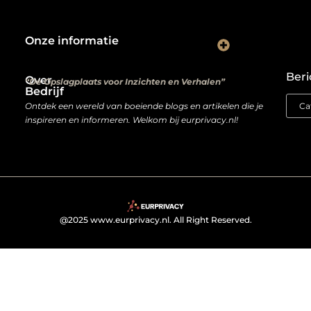
Onze informatie
Kwalitatieve backlinks: de digitale aanbevelingen die je rankings bepalen
Verdien geld met je website: van hobbyproject tot winstmachine
Beri
Over
“De Opslagplaats voor Inzichten en Verhalen”
Bedrijf
Ontdek een wereld van boeiende blogs en artikelen die je
inspireren en informeren. Welkom bij eurprivacy.nl!
@2025 www.eurprivacy.nl. All Right Reserved.