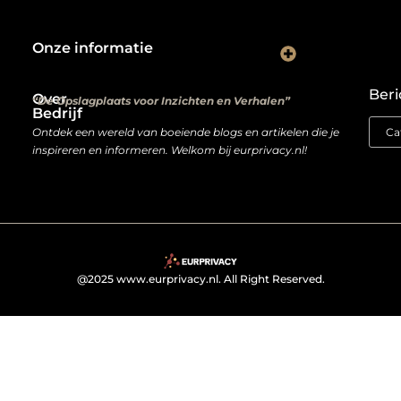
Onze informatie
Kwalitatieve backlinks: de digitale aanbevelingen die je rankings bepalen
Verdien geld met je website: van hobbyproject tot winstmachine
Beri
Over
“De Opslagplaats voor Inzichten en Verhalen”
Bedrijf
Ontdek een wereld van boeiende blogs en artikelen die je
inspireren en informeren. Welkom bij eurprivacy.nl!
@2025 www.eurprivacy.nl. All Right Reserved.