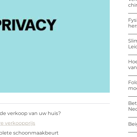
chi
Fys
her
Sli
Lei
Hoe
van
Fol
mod
Bet
Ned
j de verkoop van uw huis?
e verkoopprijs
Bei
mplete schoonmaakbeurt