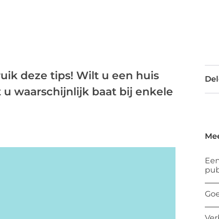
k deze tips! Wilt u een huis
Del
 waarschijnlijk baat bij enkele
Mee
Een
pub
Goe
Ver