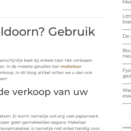
Mer
Lit
bra
ldoorn? Gebruik
De 
Bou
ni
arschijnlijk baat bij enkele tips! Het verkopen
an. In de meeste gevallen kan
makelaar
Fys
rkoop. In dit blog artikel willen we u dan ook
ge
pen!
 de verkoop van uw
Waa
ess
aatsen. Er komt namelijk ook erg veel papierwerk
e koper geen gemakkelijke opgave. Makelaar
erkoopmakelaar is namelijk niet enkel handig voor