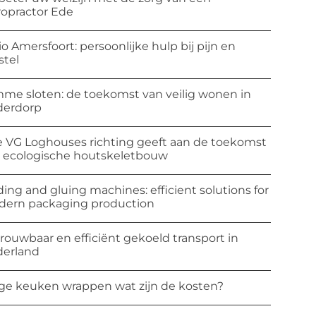
ropractor Ede
io Amersfoort: persoonlijke hulp bij pijn en
stel
mme sloten: de toekomst van veilig wonen in
derdorp
 VG Loghouses richting geeft aan de toekomst
 ecologische houtskeletbouw
ding and gluing machines: efficient solutions for
ern packaging production
rouwbaar en efficiënt gekoeld transport in
erland
ge keuken wrappen wat zijn de kosten?