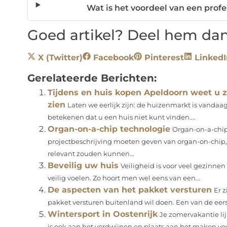
Wat is het voordeel van een pro
Goed artikel? Deel hem dan
X (Twitter)
Facebook
Pinterest
LinkedI
Gerelateerde Berichten:
Tijdens en huis kopen Apeldoorn weet u z
zien
Laten we eerlijk zijn: de huizenmarkt is vandaag 
betekenen dat u een huis niet kunt vinden....
Organ-on-a-chip technologie
Organ-on-a-chip
projectbeschrijving moeten geven van organ-on-chip,
relevant zouden kunnen...
Beveilig uw huis
Veiligheid is voor veel gezinnen e
veilig voelen. Zo hoort men wel eens van een...
De aspecten van het pakket versturen
Er z
pakket versturen buitenland wil doen. Een van de eers
Wintersport in Oostenrijk
Je zomervakantie li
is ook aan het verdwijnen en plaats aan het maken voo