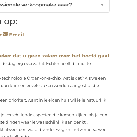
fessionele verkoopmakelaaar?
▼
 op:
n
Email
eker dat u geen zaken over het hoofd gaat
de dag erg oververhit. Echter hoeft dit niet te
 technologie Organ-on-a-chip; wat is dat? Als we een
 dan kunnen er vele zaken worden aangestipt die
en prioriteit, want in je eigen huis wil je je natuurlijk
ijn verschillende aspecten die komen kijken als je een
te dingen waar je waarschijnlijk aan denkt...
jkt alweer een wereld verder weg, en het zomerse weer
r de Hollandse...