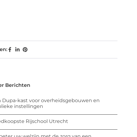
en:
r Berichten
 Dupa-kast voor overheidsgebouwen en
lieke instellingen
dkoopste Rijschool Utrecht
beter uw welzijn met de zorg van een