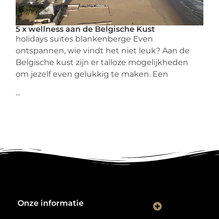
5 x wellness aan de Belgische Kust
holidays suites blankenberge Even
ontspannen, wie vindt het niet leuk? Aan de
Belgische kust zijn er talloze mogelijkheden
om jezelf even gelukkig te maken. Een
...
Onze informatie
Kwalitatieve backlinks: de digitale aanbevelingen die je rankings bepalen
Verdien geld met je website: van hobbyproject tot winstmachine