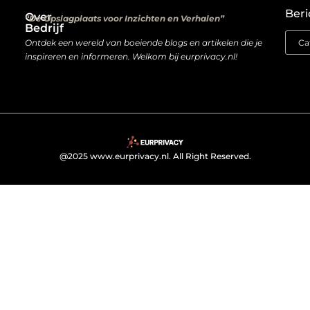
Beri
Over
“De Opslagplaats voor Inzichten en Verhalen”
Bedrijf
Ontdek een wereld van boeiende blogs en artikelen die je
inspireren en informeren. Welkom bij eurprivacy.nl!
@2025 www.eurprivacy.nl. All Right Reserved.