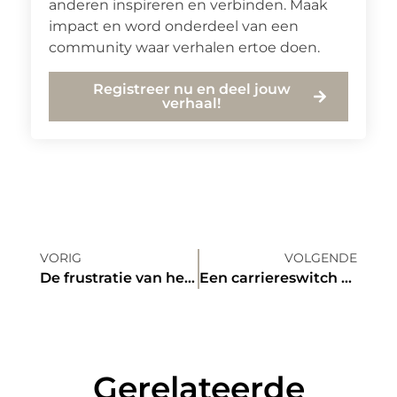
anderen inspireren en verbinden. Maak
impact en word onderdeel van een
community waar verhalen ertoe doen.
Registreer nu en deel jouw
verhaal!
VORIG
VOLGENDE
De frustratie van het zoeken: Waarom een klusjesman een gereedschapskist nodig heeft
Een carriereswitch maken: zo doe je het
Gerelateerde