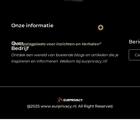
Onze informatie
Kwalitatieve backlinks: de digitale aanbevelingen die je rankings bepalen
Verdien geld met je website: van hobbyproject tot winstmachine
Beri
Over
“De Opslagplaats voor Inzichten en Verhalen”
Bedrijf
Ontdek een wereld van boeiende blogs en artikelen die je
inspireren en informeren. Welkom bij eurprivacy.nl!
@2025 www.eurprivacy.nl. All Right Reserved.