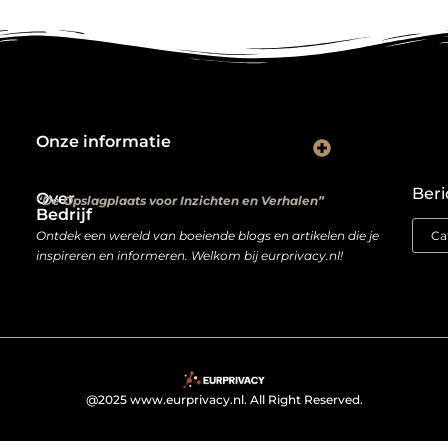
Onze informatie
Kwalitatieve backlinks: de digitale aanbevelingen die je rankings bepalen
Verdien geld met je website: van hobbyproject tot winstmachine
Beri
Over
“De Opslagplaats voor Inzichten en Verhalen”
Bedrijf
Ontdek een wereld van boeiende blogs en artikelen die je
inspireren en informeren. Welkom bij eurprivacy.nl!
@2025 www.eurprivacy.nl. All Right Reserved.