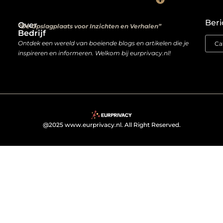
Kwalitatieve backlinks: de digitale aanbevelingen die je rankings bepalen
Verdien geld met je website: van hobbyproject tot winstmachine
Beri
Over
“De Opslagplaats voor Inzichten en Verhalen”
Bedrijf
Ontdek een wereld van boeiende blogs en artikelen die je
inspireren en informeren. Welkom bij eurprivacy.nl!
@2025 www.eurprivacy.nl. All Right Reserved.