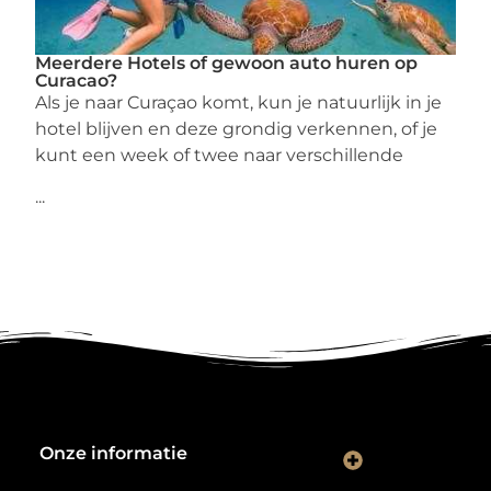
Meerdere Hotels of gewoon auto huren op
Curacao?
Als je naar Curaçao komt, kun je natuurlijk in je
hotel blijven en deze grondig verkennen, of je
kunt een week of twee naar verschillende
...
Onze informatie
Kwalitatieve backlinks: de digitale aanbevelingen die je rankings bepalen
Verdien geld met je website: van hobbyproject tot winstmachine