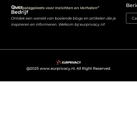
Beri
Over
“De Opslagplaats voor Inzichten en Verhalen”
Bedrijf
Ontdek een wereld van boeiende blogs en artikelen die je
inspireren en informeren. Welkom bij eurprivacy.nl!
@2025 www.eurprivacy.nl. All Right Reserved.