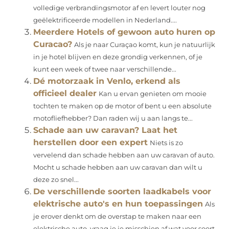
volledige verbrandingsmotor af en levert louter nog
geëlektrificeerde modellen in Nederland....
Meerdere Hotels of gewoon auto huren op
Curacao?
Als je naar Curaçao komt, kun je natuurlijk
in je hotel blijven en deze grondig verkennen, of je
kunt een week of twee naar verschillende...
Dé motorzaak in Venlo, erkend als
officieel dealer
Kan u ervan genieten om mooie
tochten te maken op de motor of bent u een absolute
motofliefhebber? Dan raden wij u aan langs te...
Schade aan uw caravan? Laat het
herstellen door een expert
Niets is zo
vervelend dan schade hebben aan uw caravan of auto.
Mocht u schade hebben aan uw caravan dan wilt u
deze zo snel...
De verschillende soorten laadkabels voor
elektrische auto's en hun toepassingen
Als
je erover denkt om de overstap te maken naar een
elektrische auto, vraag je je misschien af wat voor soort