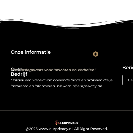
Onze informatie
Kwalitatieve backlinks: de digitale aanbevelingen die je rankings bepalen
Verdien geld met je website: van hobbyproject tot winstmachine
Beri
Over
“De Opslagplaats voor Inzichten en Verhalen”
Bedrijf
Ontdek een wereld van boeiende blogs en artikelen die je
inspireren en informeren. Welkom bij eurprivacy.nl!
@2025 www.eurprivacy.nl. All Right Reserved.