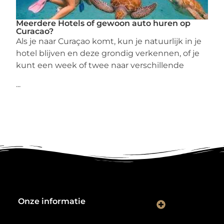
Meerdere Hotels of gewoon auto huren op
Curacao?
Als je naar Curaçao komt, kun je natuurlijk in je
hotel blijven en deze grondig verkennen, of je
kunt een week of twee naar verschillende
...
Onze informatie
Kwalitatieve backlinks: de digitale aanbevelingen die je rankings bepalen
Verdien geld met je website: van hobbyproject tot winstmachine