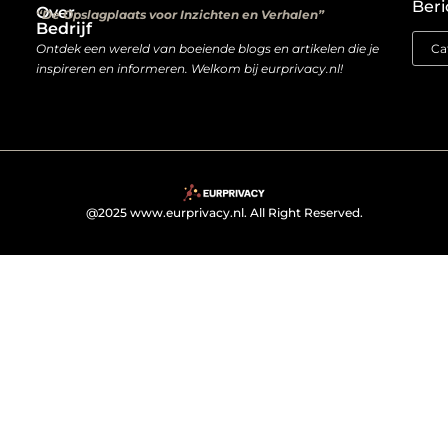
Beri
Over
“De Opslagplaats voor Inzichten en Verhalen”
Bedrijf
Ontdek een wereld van boeiende blogs en artikelen die je
inspireren en informeren. Welkom bij eurprivacy.nl!
@2025 www.eurprivacy.nl. All Right Reserved.