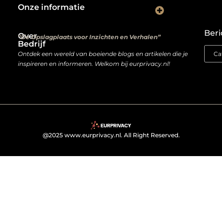
Onze informatie
Kwalitatieve backlinks: de digitale aanbevelingen die je rankings bepalen
Verdien geld met je website: van hobbyproject tot winstmachine
Beri
Over
“De Opslagplaats voor Inzichten en Verhalen”
Bedrijf
Ontdek een wereld van boeiende blogs en artikelen die je
inspireren en informeren. Welkom bij eurprivacy.nl!
@2025 www.eurprivacy.nl. All Right Reserved.