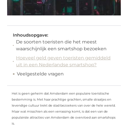
Inhoudsopgave:
De soorten toeristen die het meest
waarschijnlijk een smartshop bezoeken
Hoeveel geld geven toeristen gemiddeld
uit in een Nederlandse smartshop?
Veelgestelde vragen
Het is geen geheim dat Amsterdam een ​​populaire toeristische
bestemming is. Met haar prachtige grachten, smalle straatjes en
levendige cultuur trekt de stad bezoekers van over de hele wereld.
Maar wat misschien als een verrassing komt, is dat een van de
populairste attracties van Amsterdam de overvloed aan smartshops
is.