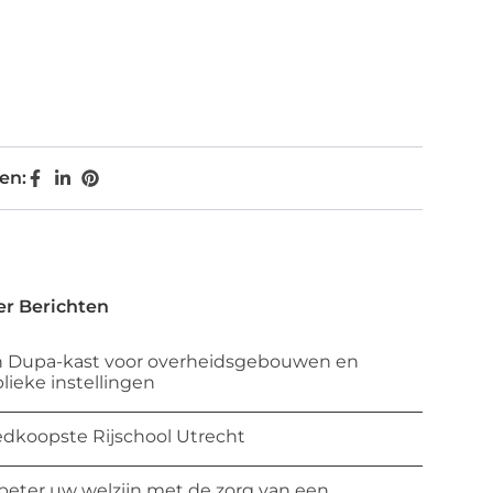
en:
r Berichten
 Dupa-kast voor overheidsgebouwen en
lieke instellingen
dkoopste Rijschool Utrecht
beter uw welzijn met de zorg van een