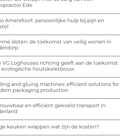
ropractor Ede
io Amersfoort: persoonlijke hulp bij pijn en
stel
mme sloten: de toekomst van veilig wonen in
derdorp
 VG Loghouses richting geeft aan de toekomst
 ecologische houtskeletbouw
ding and gluing machines: efficient solutions for
ern packaging production
rouwbaar en efficiënt gekoeld transport in
erland
ge keuken wrappen wat zijn de kosten?