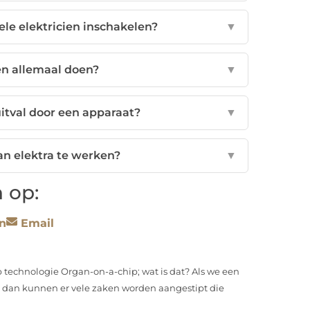
le elektricien inschakelen?
▼
en allemaal doen?
▼
itval door een apparaat?
▼
aan elektra te werken?
▼
 op:
n
Email
 technologie Organ-on-a-chip; wat is dat? Als we een
 dan kunnen er vele zaken worden aangestipt die