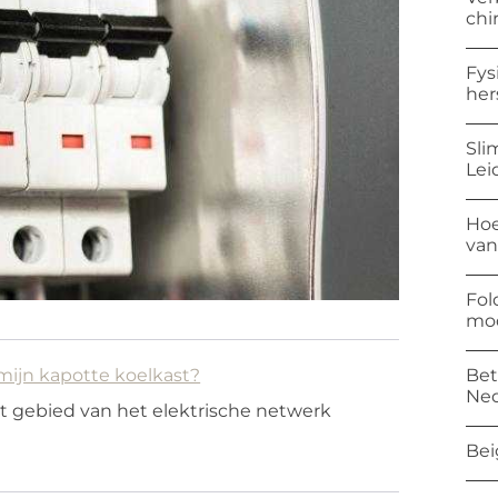
chi
Fys
her
Sli
Lei
Hoe
van
Fol
mod
Bet
 mijn kapotte koelkast?
Ned
et gebied van het elektrische netwerk
Bei