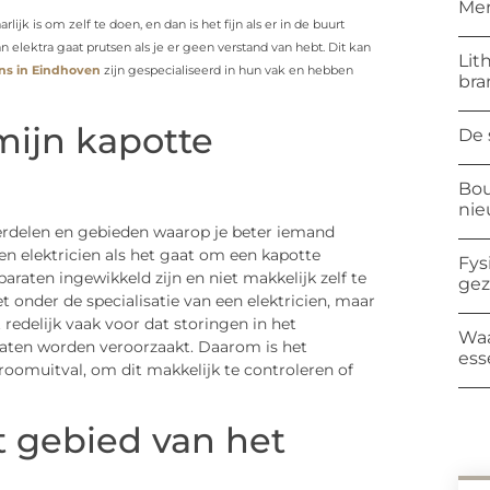
Mer
ijk is om zelf te doen, en dan is het fijn als er in de buurt
an elektra gaat prutsen als je er geen verstand van hebt. Dit kan
Lit
ens in Eindhoven
zijn gespecialiseerd in hun vak en hebben
bra
mijn kapotte
De 
Bou
ni
derdelen en gebieden waarop je beter iemand
en elektricien als het gaat om een kapotte
Fys
aten ingewikkeld zijn en niet makkelijk zelf te
ge
t onder de specialisatie van een elektricien, maar
edelijk vaak voor dat storingen in het
Waa
raten worden veroorzaakt. Daarom is het
ess
troomuitval, om dit makkelijk te controleren of
t gebied van het