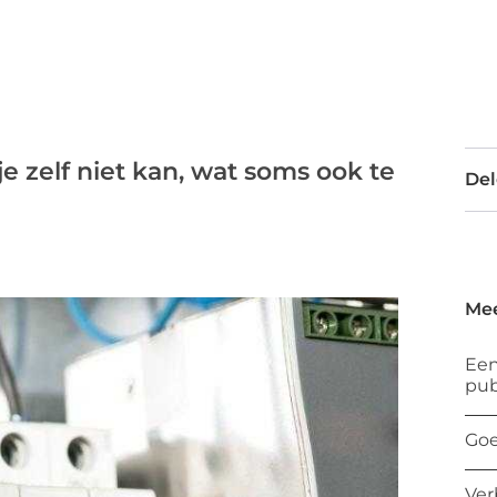
e zelf niet kan, wat soms ook te
Del
Mee
Een
pub
Goe
Ver