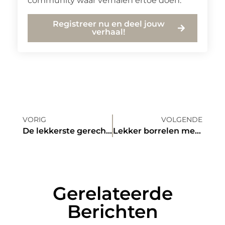
community waar verhalen ertoe doen.
Registreer nu en deel jouw
verhaal!
VORIG
VOLGENDE
De lekkerste gerechten eet u met onze foodservice! Wacht dan ook niet langer en laat u smaakpupill
Lekker borrelen met een borrelbox van Borreldoosje.nl
Gerelateerde
Berichten