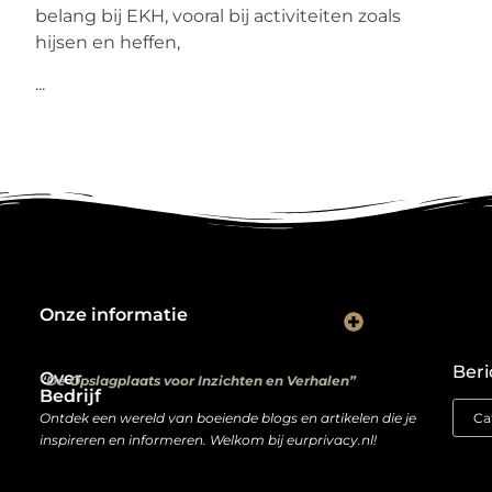
belang bij EKH, vooral bij activiteiten zoals
hijsen en heffen,
...
Onze informatie
Kwalitatieve backlinks: de digitale aanbevelingen die je rankings bepalen
Verdien geld met je website: van hobbyproject tot winstmachine
Beri
Over
“De Opslagplaats voor Inzichten en Verhalen”
Bedrijf
Ontdek een wereld van boeiende blogs en artikelen die je
inspireren en informeren. Welkom bij eurprivacy.nl!