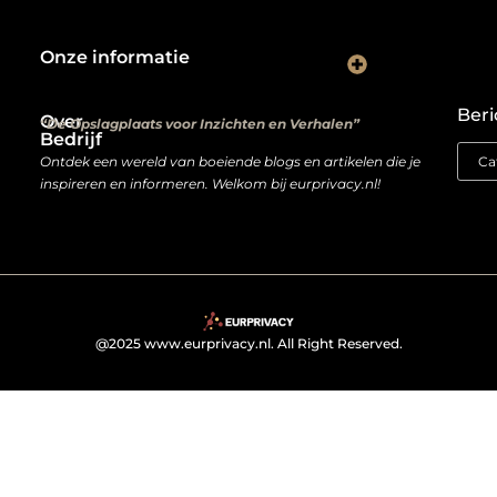
Onze informatie
Kwalitatieve backlinks: de digitale aanbevelingen die je rankings bepalen
Verdien geld met je website: van hobbyproject tot winstmachine
Beri
Over
“De Opslagplaats voor Inzichten en Verhalen”
Bedrijf
Ontdek een wereld van boeiende blogs en artikelen die je
inspireren en informeren. Welkom bij eurprivacy.nl!
@2025 www.eurprivacy.nl. All Right Reserved.