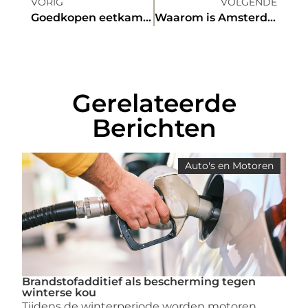
VORIG
VOLGENDE
Goedkopen eetkamerstoelen van goede kwaliteit koopt u bij deze outlet
Waarom is Amsterdam de stad van de Sightseeing? Hoe komt zo een goede dienstverlening hebben?
Gerelateerde
Berichten
Auto's en Motoren
Brandstofadditief als bescherming tegen
winterse kou
Tijdens de winterperiode worden motoren