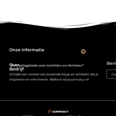
Onze informatie
Kwalitatieve backlinks: de digitale aanbevelingen die je rankings bepalen
Verdien geld met je website: van hobbyproject tot winstmachine
Beri
Over
“De Opslagplaats voor Inzichten en Verhalen”
Bedrijf
Ontdek een wereld van boeiende blogs en artikelen die je
inspireren en informeren. Welkom bij eurprivacy.nl!