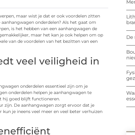
Mer
pen, maar wist je dat er ook voordelen zitten
Lit
bra
te aanhangwagen onderdelen? Als het gaat om
erpen, is het hebben van een aanhangwagen de
gemakkelijker, maar het kan je ook helpen om op
De 
nkele van de voordelen van het bezitten van een
Bou
ni
t veel veiligheid in
Fys
ge
gwagen onderdelen essentieel zijn om je
gen onderdelen helpen je aanhangwagen te
Waa
ess
ij goed blijft functioneren.
 zijn. De aanhangwagen zorgt ervoor dat je
r kun je ineens veel meer en veel beter verhuizen
nefficiënt