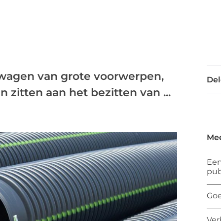
wagen van grote voorwerpen,
Del
 zitten aan het bezitten van ...
Mee
Een
pub
Goe
Ver