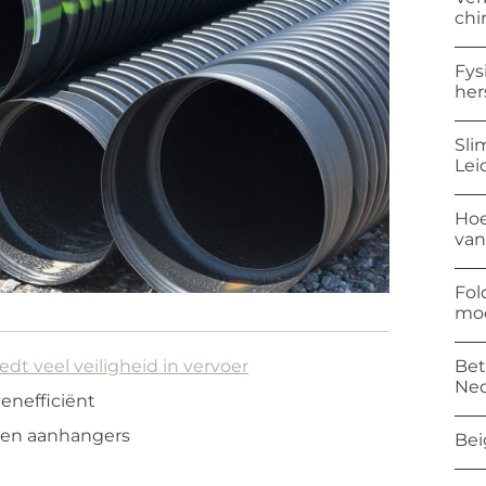
chi
Fys
her
Sli
Lei
Hoe
van
Fol
mod
Bet
t veel veiligheid in vervoer
Ned
enefficiënt
ten aanhangers
Bei