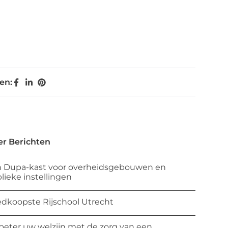
en:
r Berichten
 Dupa-kast voor overheidsgebouwen en
lieke instellingen
dkoopste Rijschool Utrecht
beter uw welzijn met de zorg van een