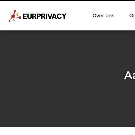
Over ons
O
A