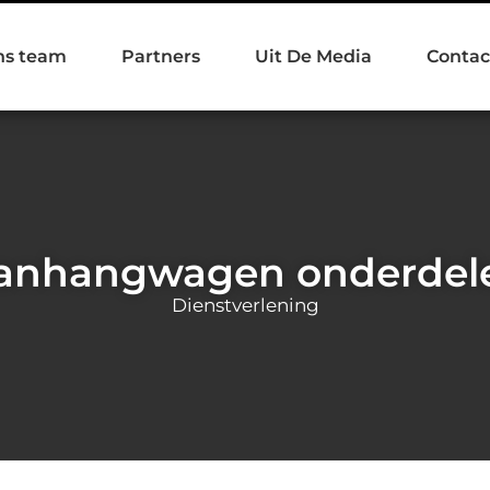
ns team
Partners
Uit De Media
Contac
anhangwagen onderdel
Dienstverlening