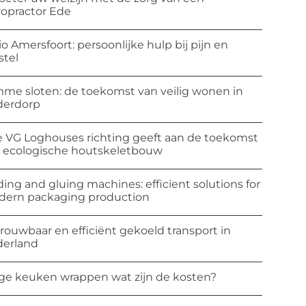
ropractor Ede
io Amersfoort: persoonlijke hulp bij pijn en
stel
mme sloten: de toekomst van veilig wonen in
derdorp
 VG Loghouses richting geeft aan de toekomst
 ecologische houtskeletbouw
ding and gluing machines: efficient solutions for
ern packaging production
rouwbaar en efficiënt gekoeld transport in
erland
ge keuken wrappen wat zijn de kosten?