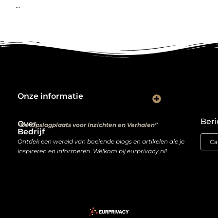
...
Onze informatie
Kwalitatieve backlinks: de digitale aanbevelingen die je rankings bepalen
Verdien geld met je website: van hobbyproject tot winstmachine
Beri
Over
“De Opslagplaats voor Inzichten en Verhalen”
Bedrijf
Ontdek een wereld van boeiende blogs en artikelen die je
inspireren en informeren. Welkom bij eurprivacy.nl!