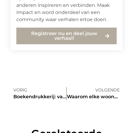
anderen inspireren en verbinden. Maak
impact en word onderdeel van een
community waar verhalen ertoe doen.
Registreer nu en deel jouw
verhaal!
VORIG
VOLGENDE
Boekendrukkerij: van idee naar een perfect softcover boek
Waarom elke woonruimte grote keramische tegels nodig heeft