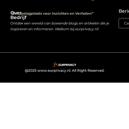
Kwalitatieve backlinks: de digitale aanbevelingen die je rankings bepalen
Verdien geld met je website: van hobbyproject tot winstmachine
Beri
Over
“De Opslagplaats voor Inzichten en Verhalen”
Bedrijf
Ontdek een wereld van boeiende blogs en artikelen die je
inspireren en informeren. Welkom bij eurprivacy.nl!
@2025 www.eurprivacy.nl. All Right Reserved.