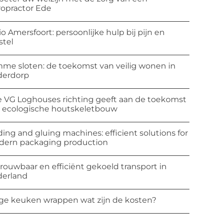
ropractor Ede
io Amersfoort: persoonlijke hulp bij pijn en
stel
mme sloten: de toekomst van veilig wonen in
derdorp
 VG Loghouses richting geeft aan de toekomst
 ecologische houtskeletbouw
ding and gluing machines: efficient solutions for
ern packaging production
rouwbaar en efficiënt gekoeld transport in
erland
ge keuken wrappen wat zijn de kosten?