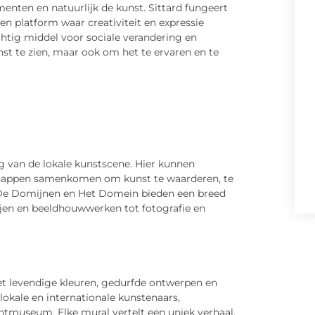
nten en natuurlijk de kunst. Sittard fungeert
en platform waar creativiteit en expressie
tig middel voor sociale verandering en
unst te zien, maar ook om het te ervaren en te
ag van de lokale kunstscene. Hier kunnen
happen samenkomen om kunst te waarderen, te
ls De Domijnen en Het Domein bieden een breed
erijen en beeldhouwwerken tot fotografie en
met levendige kleuren, gedurfde ontwerpen en
okale en internationale kunstenaars,
htmuseum. Elke mural vertelt een uniek verhaal,