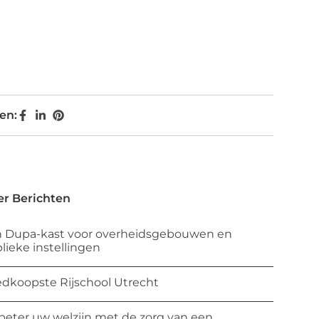
en:
r Berichten
 Dupa-kast voor overheidsgebouwen en
lieke instellingen
dkoopste Rijschool Utrecht
beter uw welzijn met de zorg van een