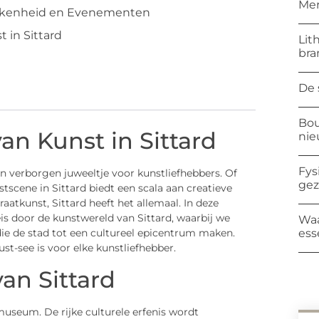
Mer
kenheid en Evenementen
 in Sittard
Lit
bra
De 
Bou
n Kunst in Sittard
ni
Fys
een verborgen juweeltje voor kunstliefhebbers. Of
ge
tscene in Sittard biedt een scala aan creatieve
raatkunst, Sittard heeft het allemaal. In deze
s door de kunstwereld van Sittard, waarbij we
Waa
ess
e de stad tot een cultureel epicentrum maken.
t-see is voor elke kunstliefhebber.
an Sittard
 museum. De rijke culturele erfenis wordt