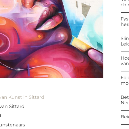
chi
Fys
her
Sli
Lei
Hoe
van
Fol
mod
Bet
an Kunst in Sittard
Ned
van Sittard
d
Bei
Kunstenaars