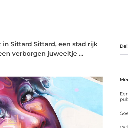
 Sittard Sittard, een stad rijk
Del
een verborgen juweeltje ...
Mee
Een
pub
Goe
Ver