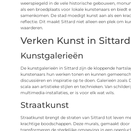
weerspiegeld in de vele historische gebouwen, monume
als een broedplaats voor lokale kunstenaars en biedt e
samenkomen. De stad moedigt kunst aan als een krach
reflectie. Dit maakt Sittard niet alleen een plek om k
waarderen.
Verken Kunst in Sittard
Kunstgalerieën
De kunstgalerieën in Sittard zijn de kloppende hartsl
kunstenaars hun werken tonen en kunnen gemeensc
discussiëren en inspiratie op te doen. Galerieën zoa
scala aan artistieke stijlen en technieken. Van schild
multimedia-installaties, er is voor elk wat wils.
Straatkunst
Straatkunst brengt de straten van Sittard tot leven 
krachtige boodschappen. Deze murals, gemaakt door l
transformeren de stedelijke omgeving in een openluc