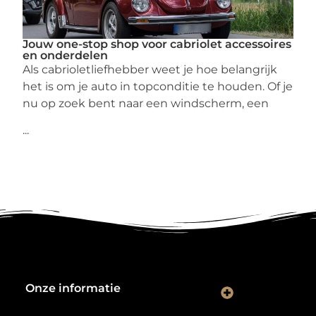
Jouw one-stop shop voor cabriolet accessoires
en onderdelen
Als cabrioletliefhebber weet je hoe belangrijk
het is om je auto in topconditie te houden. Of je
nu op zoek bent naar een windscherm, een
...
Onze informatie
Kwalitatieve backlinks: de digitale aanbevelingen die je rankings bepalen
Verdien geld met je website: van hobbyproject tot winstmachine