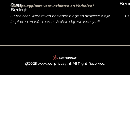
Beri
Over
“De Opslagplaats voor Inzichten en Verhalen”
Bedrijf
Ontdek een wereld van boeiende blogs en artikelen die je
inspireren en informeren. Welkom bij eurprivacy.nl!
@2025 www.eurprivacy.nl. All Right Reserved.