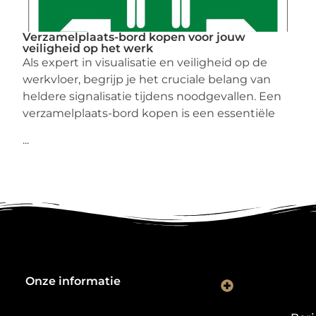
Verzamelplaats-bord kopen voor jouw
veiligheid op het werk
Als expert in visualisatie en veiligheid op de
werkvloer, begrijp je het cruciale belang van
heldere signalisatie tijdens noodgevallen. Een
verzamelplaats-bord kopen is een essentiële
...
Onze informatie
Kwalitatieve backlinks: de digitale aanbevelingen die je rankings bepalen
Verdien geld met je website: van hobbyproject tot winstmachine