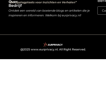
Beri
Over
“De Opslagplaats voor Inzichten en Verhalen”
Bedrijf
Ontdek een wereld van boeiende blogs en artikelen die je
inspireren en informeren. Welkom bij eurprivacy.nl!
@2025 www.eurprivacy.nl. All Right Reserved.