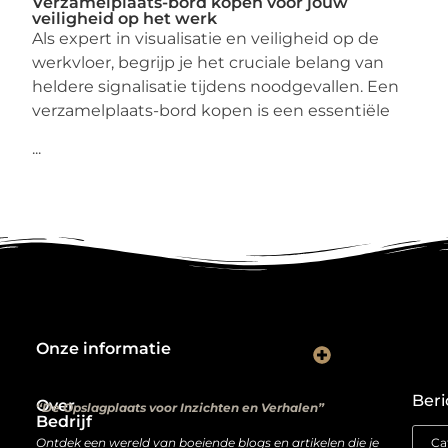
Verzamelplaats-bord kopen voor jouw
veiligheid op het werk
Als expert in visualisatie en veiligheid op de
werkvloer, begrijp je het cruciale belang van
heldere signalisatie tijdens noodgevallen. Een
verzamelplaats-bord kopen is een essentiële
...
Onze informatie
Kwalitatieve backlinks: de digitale aanbevelingen die je rankings bepalen
Verdien geld met je website: van hobbyproject tot winstmachine
Beri
Over
“De Opslagplaats voor Inzichten en Verhalen”
Bedrijf
Ontdek een wereld van boeiende blogs en artikelen die je