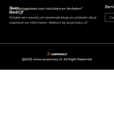
Kwalitatieve backlinks: de digitale aanbevelingen die je rankings bepalen
Verdien geld met je website: van hobbyproject tot winstmachine
Beri
Over
“De Opslagplaats voor Inzichten en Verhalen”
Bedrijf
Ontdek een wereld van boeiende blogs en artikelen die je
inspireren en informeren. Welkom bij eurprivacy.nl!
@2025 www.eurprivacy.nl. All Right Reserved.