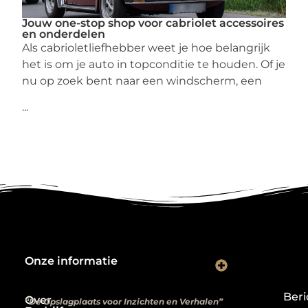
Jouw one-stop shop voor cabriolet accessoires
en onderdelen
Als cabrioletliefhebber weet je hoe belangrijk
het is om je auto in topconditie te houden. Of je
nu op zoek bent naar een windscherm, een
...
Onze informatie
Kwalitatieve backlinks: de digitale aanbevelingen die je rankings bepalen
Verdien geld met je website: van hobbyproject tot winstmachine
Beri
Over
“De Opslagplaats voor Inzichten en Verhalen”