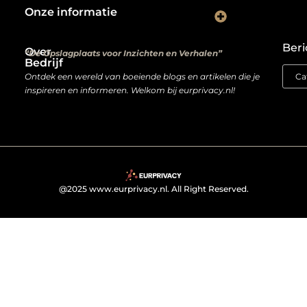
Onze informatie
Kwalitatieve backlinks: de digitale aanbevelingen die je rankings bepalen
Verdien geld met je website: van hobbyproject tot winstmachine
Beri
Over
“De Opslagplaats voor Inzichten en Verhalen”
Bedrijf
Ontdek een wereld van boeiende blogs en artikelen die je
inspireren en informeren. Welkom bij eurprivacy.nl!
@2025 www.eurprivacy.nl. All Right Reserved.