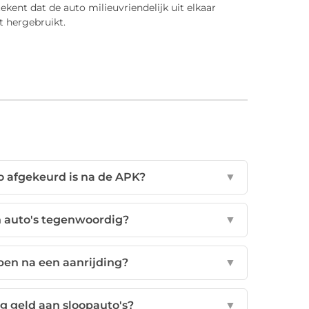
kent dat de auto milieuvriendelijk uit elkaar
 hergebruikt.
o afgekeurd is na de APK?
▼
n auto's tegenwoordig?
▼
pen na een aanrijding?
▼
g geld aan sloopauto's?
▼