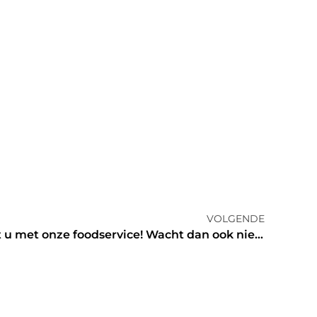
VOLGENDE
De lekkerste gerechten eet u met onze foodservice! Wacht dan ook niet langer en laat u smaakpupill