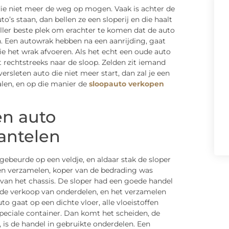
ie niet meer de weg op mogen. Vaak is achter de
o’s staan, dan bellen ze een sloperij en die haalt
aller beste plek om erachter te komen dat de auto
. Een autowrak hebben na een aanrijding, gaat
e het wrak afvoeren. Als het echt een oude auto
t rechtstreeks naar de sloop. Zelden zit iemand
sleten auto die niet meer start, dan zal je een
alen, en op die manier de
sloopauto verkopen
en auto
antelen
gebeurde op een veldje, en aldaar stak de sloper
en verzamelen, koper van de bedrading was
n van het chassis. De sloper had een goede handel
 de verkoop van onderdelen, en het verzamelen
o gaat op een dichte vloer, alle vloeistoffen
 speciale container. Dan komt het scheiden, de
s, is de handel in gebruikte onderdelen. Een