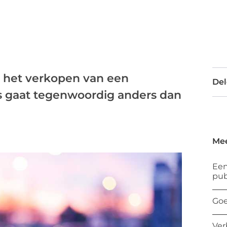
n het verkopen van een
Del
’s gaat tegenwoordig anders dan
Mee
Een
pub
Goe
Ver