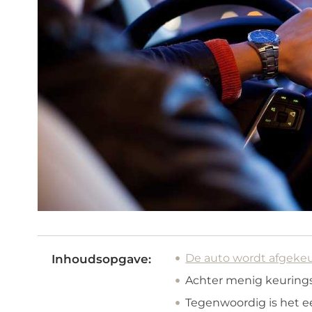
De auto wordt afgekeu
Inhoudsopgave:
Achter menig keurings
Tegenwoordig is het e