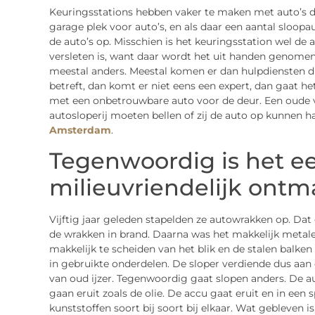
Keuringsstations hebben vaker te maken met auto’s d
garage plek voor auto’s, en als daar een aantal sloopaut
de auto’s op. Misschien is het keuringsstation wel de 
versleten is, want daar wordt het uit handen genomen
meestal anders. Meestal komen er dan hulpdiensten di
betreft, dan komt er niet eens een expert, dan gaat he
met een onbetrouwbare auto voor de deur. Een oude ver
autosloperij moeten bellen of zij de auto op kunnen h
Amsterdam
.
Tegenwoordig is het e
milieuvriendelijk ontm
Vijftig jaar geleden stapelden ze autowrakken op. Dat 
de wrakken in brand. Daarna was het makkelijk metal
makkelijk te scheiden van het blik en de stalen balke
in gebruikte onderdelen. De sloper verdiende dus aan
van oud ijzer. Tegenwoordig gaat slopen anders. De aut
gaan eruit zoals de olie. De accu gaat eruit en in een
kunststoffen soort bij soort bij elkaar. Wat gebleven i