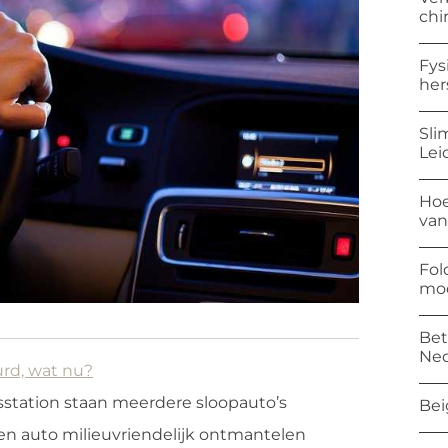
chi
Fys
her
Sli
Lei
Hoe
van
Fol
mod
Bet
Ned
rd, wat nu?
station staan meerdere sloopauto’s
Bei
en auto milieuvriendelijk ontmantelen