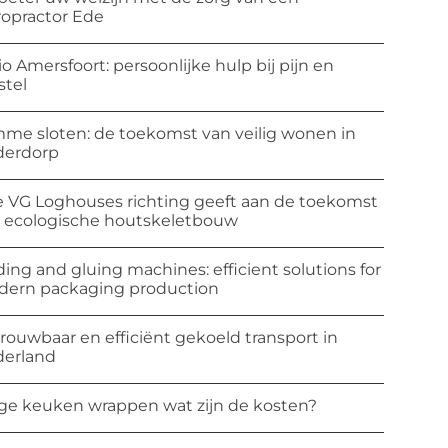
ropractor Ede
io Amersfoort: persoonlijke hulp bij pijn en
stel
mme sloten: de toekomst van veilig wonen in
derdorp
 VG Loghouses richting geeft aan de toekomst
 ecologische houtskeletbouw
ding and gluing machines: efficient solutions for
ern packaging production
rouwbaar en efficiënt gekoeld transport in
erland
ge keuken wrappen wat zijn de kosten?