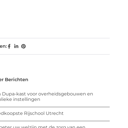
en:
r Berichten
 Dupa-kast voor overheidsgebouwen en
lieke instellingen
dkoopste Rijschool Utrecht
beter uw welzijn met de zorg van een