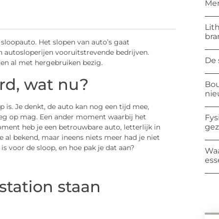
Mer
Lit
bra
 sloopauto. Het slopen van auto’s gaat
 autosloperijen vooruitstrevende bedrijven.
De 
jen al met hergebruiken bezig.
rd, wat nu?
Bou
ni
is. Je denkt, de auto kan nog een tijd mee,
 weg op mag. Een ander moment waarbij het
Fys
ge
ment heb je een betrouwbare auto, letterlijk in
je al bekend, maar ineens niets meer had je niet
 is voor de sloop, en hoe pak je dat aan?
Waa
ess
tation staan