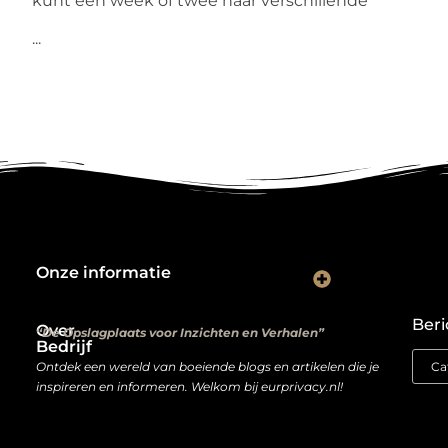
kunt een week of twee naar verschillende
...
Onze informatie
Kwalitatieve backlinks: de digitale aanbevelingen die je rankings bepalen
Verdien geld met je website: van hobbyproject tot winstmachine
Beri
Over
“De Opslagplaats voor Inzichten en Verhalen”
Bedrijf
Ontdek een wereld van boeiende blogs en artikelen die je
inspireren en informeren. Welkom bij eurprivacy.nl!