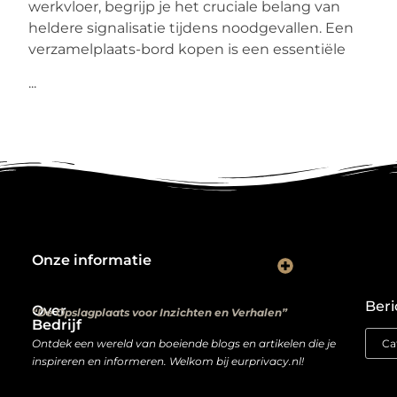
werkvloer, begrijp je het cruciale belang van
heldere signalisatie tijdens noodgevallen. Een
verzamelplaats-bord kopen is een essentiële
...
Onze informatie
Kwalitatieve backlinks: de digitale aanbevelingen die je rankings bepalen
Verdien geld met je website: van hobbyproject tot winstmachine
Beri
Over
“De Opslagplaats voor Inzichten en Verhalen”
Bedrijf
Ontdek een wereld van boeiende blogs en artikelen die je
inspireren en informeren. Welkom bij eurprivacy.nl!