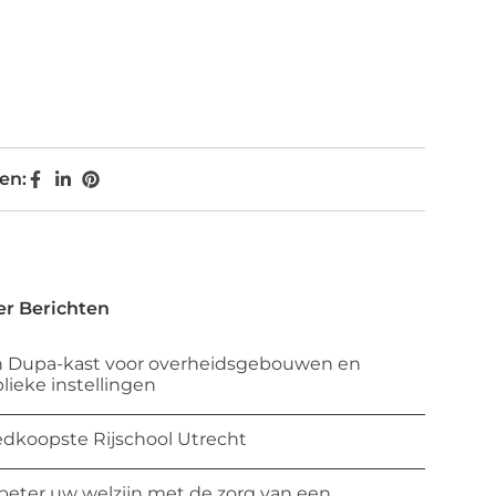
en:
r Berichten
 Dupa-kast voor overheidsgebouwen en
lieke instellingen
dkoopste Rijschool Utrecht
beter uw welzijn met de zorg van een