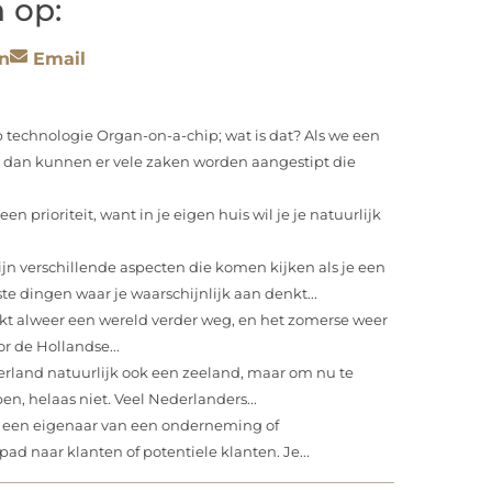
 op:
n
Email
 technologie Organ-on-a-chip; wat is dat? Als we een
 dan kunnen er vele zaken worden aangestipt die
en prioriteit, want in je eigen huis wil je je natuurlijk
ijn verschillende aspecten die komen kijken als je een
te dingen waar je waarschijnlijk aan denkt...
jkt alweer een wereld verder weg, en het zomerse weer
r de Hollandse...
erland natuurlijk ook een zeeland, maar om nu te
n, helaas niet. Veel Nederlanders...
k een eigenaar van een onderneming of
ad naar klanten of potentiele klanten. Je...