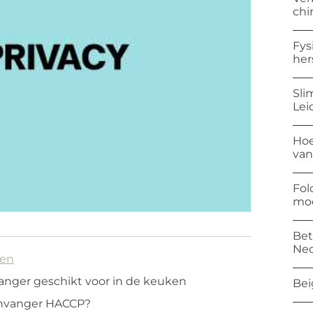
chi
Fys
her
Sli
Lei
Hoe
van
Fol
mod
Bet
Ned
ken
vanger geschikt voor in de keuken
Bei
envanger HACCP?