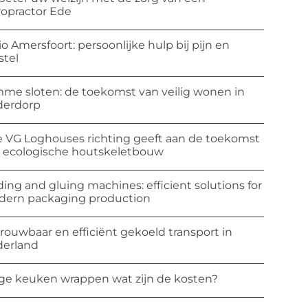
ropractor Ede
io Amersfoort: persoonlijke hulp bij pijn en
stel
mme sloten: de toekomst van veilig wonen in
derdorp
 VG Loghouses richting geeft aan de toekomst
 ecologische houtskeletbouw
ding and gluing machines: efficient solutions for
ern packaging production
rouwbaar en efficiënt gekoeld transport in
erland
ge keuken wrappen wat zijn de kosten?