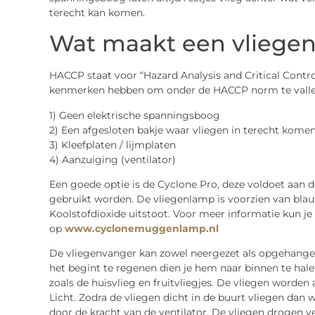
terecht kan komen.
Wat maakt een vliege
HACCP staat voor “Hazard Analysis and Critical Contr
kenmerken hebben om onder de HACCP norm te valle
1) Geen elektrische spanningsboog
2) Een afgesloten bakje waar vliegen in terecht kome
3) Kleefplaten / lijmplaten
4) Aanzuiging (ventilator)
Een goede optie is de Cyclone Pro, deze voldoet aan 
gebruikt worden. De vliegenlamp is voorzien van blau
Koolstofdioxide uitstoot. Voor meer informatie kun j
op
www.cyclonemuggenlamp.nl
De vliegenvanger kan zowel neergezet als opgehangen
het begint te regenen dien je hem naar binnen te hale
zoals de huisvlieg en fruitvliegjes. De vliegen word
Licht. Zodra de vliegen dicht in de buurt vliegen dan
door de kracht van de ventilator. De vliegen drogen v