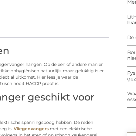
Mer
Lit
bra
De 
en
Bou
ni
egenvanger hangen. Op de een of andere manier
tikke onhygiënisch natuurlijk, maar gelukkig is er
Fys
edt al uitkomst. Hier lees je waar de
ge
risch nooit HACCP proof is.
Waa
anger geschikt voor
ess
elektrische spanningsboog hebben. De reden
eg is.
Vliegenvangers
met een elektrische
ervolgens in het eten of op schoon keukengerei