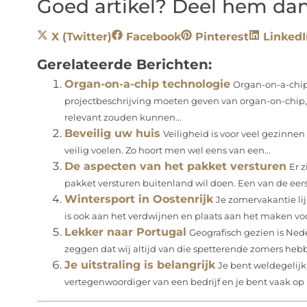
Goed artikel? Deel hem dan
X (Twitter)
Facebook
Pinterest
LinkedI
Gerelateerde Berichten:
Organ-on-a-chip technologie
Organ-on-a-chip
projectbeschrijving moeten geven van organ-on-chip,
relevant zouden kunnen...
Beveilig uw huis
Veiligheid is voor veel gezinnen e
veilig voelen. Zo hoort men wel eens van een...
De aspecten van het pakket versturen
Er z
pakket versturen buitenland wil doen. Een van de eers
Wintersport in Oostenrijk
Je zomervakantie li
is ook aan het verdwijnen en plaats aan het maken voo
Lekker naar Portugal
Geografisch gezien is Ned
zeggen dat wij altijd van die spetterende zomers hebbe
Je uitstraling is belangrijk
Je bent weldegelij
vertegenwoordiger van een bedrijf en je bent vaak op p