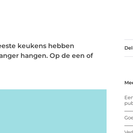
eeste keukens hebben
Del
anger hangen. Op de een of
Mee
Een
pub
Goe
Ver