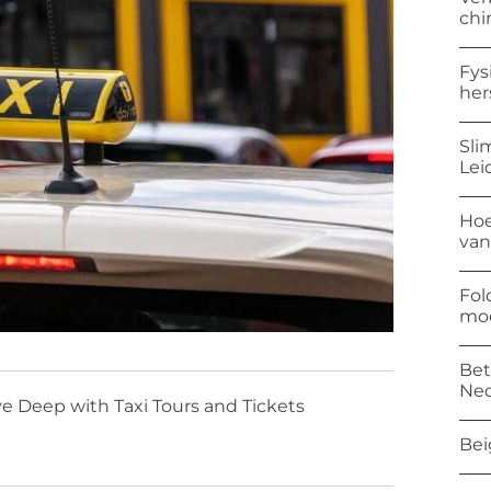
chi
Fys
her
Sli
Lei
Hoe
van
Fol
mod
Bet
Ned
e Deep with Taxi Tours and Tickets
Bei