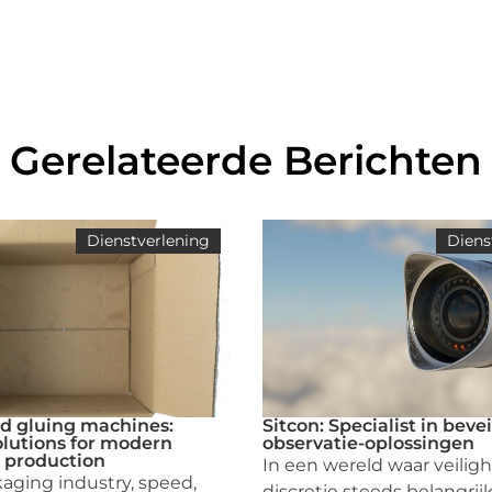
Gerelateerde Berichten
Dienstverlening
Diens
d gluing machines:
Sitcon: Specialist in beve
solutions for modern
observatie-oplossingen
 production
In een wereld waar veilig
kaging industry, speed,
discretie steeds belangrij