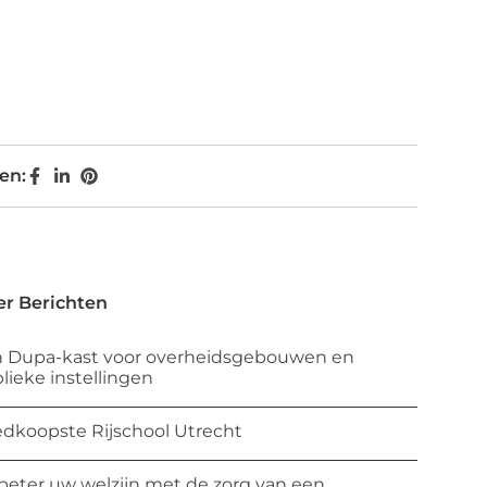
en:
r Berichten
 Dupa-kast voor overheidsgebouwen en
lieke instellingen
dkoopste Rijschool Utrecht
beter uw welzijn met de zorg van een