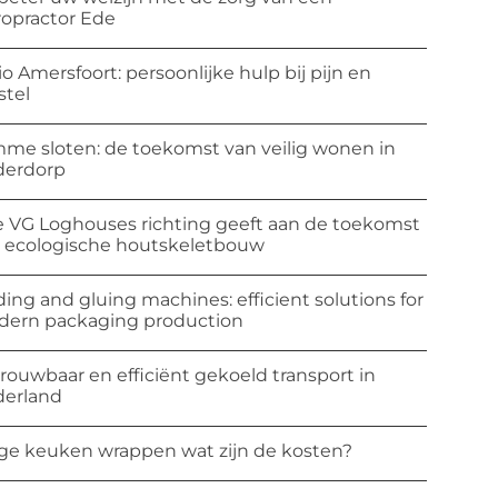
ropractor Ede
io Amersfoort: persoonlijke hulp bij pijn en
stel
mme sloten: de toekomst van veilig wonen in
derdorp
 VG Loghouses richting geeft aan de toekomst
 ecologische houtskeletbouw
ding and gluing machines: efficient solutions for
ern packaging production
rouwbaar en efficiënt gekoeld transport in
erland
ge keuken wrappen wat zijn de kosten?