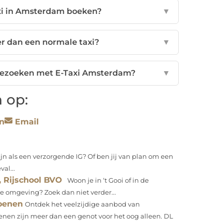
axi in Amsterdam boeken?
▼
er dan een normale taxi?
▼
bezoeken met E-Taxi Amsterdam?
▼
 op:
n
Email
ijn als een verzorgende IG? Of ben jij van plan om een
al...
, Rijschool BVO
Woon je in ‘t Gooi of in de
de omgeving? Zoek dan niet verder...
hoenen
Ontdek het veelzijdige aanbod van
nen zijn meer dan een genot voor het oog alleen. DL