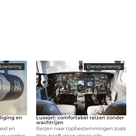
tverlening
Dienstverlening
iliging en
Luxejet: comfortabel reizen zonder
wachtrijen
heid en
Reizen naar topbestemmingen zoals
ker worden,
Ibiza hoeft geen stressvolle