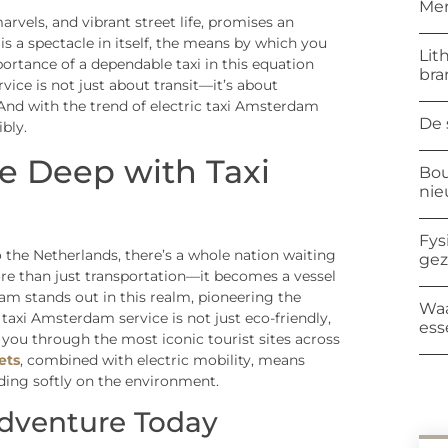
Mer
rvels, and vibrant street life, promises an
 is a spectacle in itself, the means by which you
Lit
ortance of a dependable taxi in this equation
bra
vice is not just about transit—it’s about
 And with the trend of electric taxi Amsterdam
De 
bly.
e Deep with Taxi
Bou
ni
Fys
 the Netherlands, there’s a whole nation waiting
ge
more than just transportation—it becomes a vessel
am stands out in this realm, pioneering the
Waa
 taxi Amsterdam service is not just eco-friendly,
ess
 you through the most iconic tourist sites across
ets
, combined with electric mobility, means
ading softly on the environment.
Adventure Today