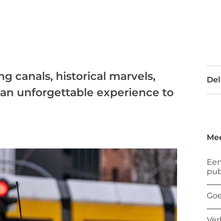
 canals, historical marvels,
Del
s an unforgettable experience to
Mee
Een
pub
Goe
Ver