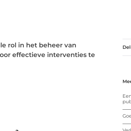
e rol in het beheer van
Del
oor effectieve interventies te
Mee
Een
pub
Goe
Ver