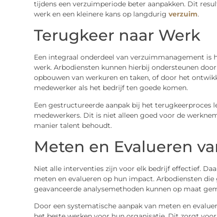
tijdens een verzuimperiode beter aanpakken. Dit resu
werk en een kleinere kans op langdurig
verzuim
.
Terugkeer naar Werk
Een integraal onderdeel van verzuimmanagement is het
werk. Arbodiensten kunnen hierbij ondersteunen door
opbouwen van werkuren en taken, of door het ontwikk
medewerker als het bedrijf ten goede komen.
Een gestructureerde aanpak bij het terugkeerproces l
medewerkers. Dit is niet alleen goed voor de werkne
manier talent behoudt.
Meten en Evalueren van
Niet alle interventies zijn voor elk bedrijf effectief. 
meten en evalueren op hun impact. Arbodiensten di
geavanceerde analysemethoden kunnen op maat gemaa
Door een systematische aanpak van meten en evaluer
het beste werken voor hun organisatie. Dit zorgt voo