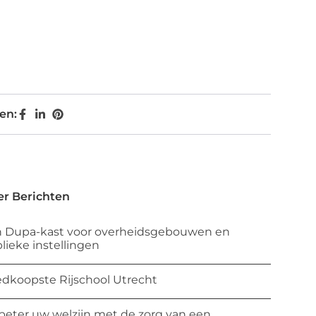
en:
r Berichten
 Dupa-kast voor overheidsgebouwen en
lieke instellingen
dkoopste Rijschool Utrecht
beter uw welzijn met de zorg van een