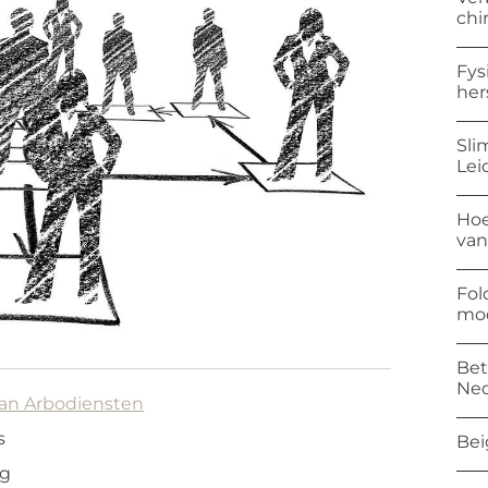
chi
Fys
her
Sli
Lei
Hoe
van
Fol
mod
Bet
Ned
van Arbodiensten
s
Bei
ng