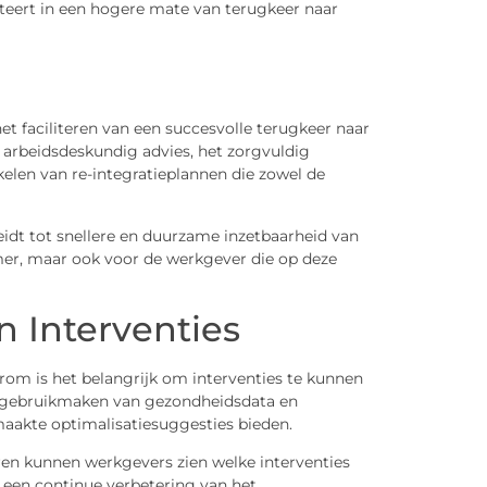
lteert in een hogere mate van terugkeer naar
 faciliteren van een succesvolle terugkeer naar
 arbeidsdeskundig advies, het zorgvuldig
elen van re-integratieplannen die zowel de
eidt tot snellere en duurzame inzetbaarheid van
mer, maar ook voor de werkgever die op deze
 Interventies
Daarom is het belangrijk om interventies te kunnen
e gebruikmaken van gezondheidsdata en
kte optimalisatiesuggesties bieden.
en kunnen werkgevers zien welke interventies
r een continue verbetering van het