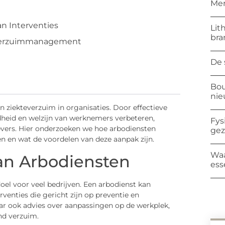
Mer
n Interventies
Lit
bra
Verzuimmanagement
De 
Bou
ni
an ziekteverzuim in organisaties. Door effectieve
ndheid en welzijn van werknemers verbeteren,
Fys
vers. Hier onderzoeken we hoe arbodiensten
ge
 en wat de voordelen van deze aanpak zijn.
Waa
van Arbodiensten
ess
oel voor veel bedrijven. Een arbodienst kan
venties die gericht zijn op preventie en
ar ook advies over aanpassingen op de werkplek,
nd verzuim.