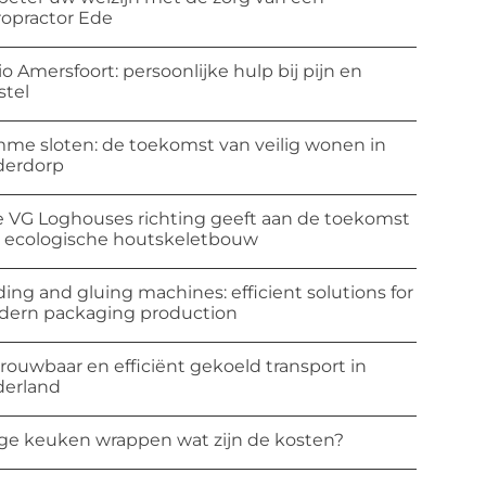
ropractor Ede
io Amersfoort: persoonlijke hulp bij pijn en
stel
mme sloten: de toekomst van veilig wonen in
derdorp
 VG Loghouses richting geeft aan de toekomst
 ecologische houtskeletbouw
ding and gluing machines: efficient solutions for
ern packaging production
rouwbaar en efficiënt gekoeld transport in
erland
ge keuken wrappen wat zijn de kosten?